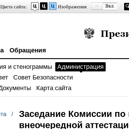
Цвета сайта:
Изображения
Президент Росси
ра
Обращения
ия и стенограммы
Администрация
вет
Совет Безопасности
Документы
Карта сайта
Заседание Комиссии по
нта /
внеочередной аттестаци