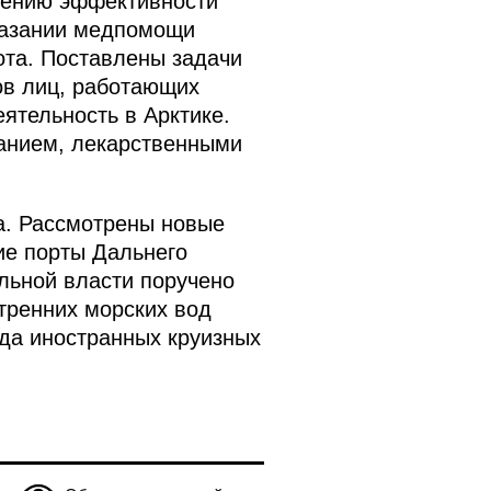
шению эффективности
казании медпомощи
ота. Поставлены задачи
в лиц, работающих
ятельность в Арктике.
анием, лекарственными
а. Рассмотрены новые
ие порты Дальнего
льной власти поручено
тренних морских вод
да иностранных круизных