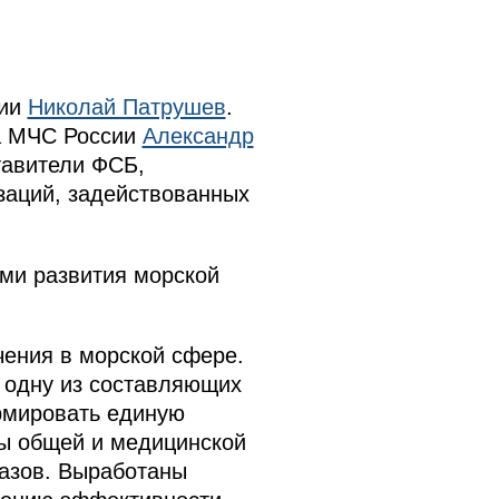
гии
Николай Патрушев
.
ва МЧС России
Александр
тавители ФСБ,
заций, задействованных
ми развития морской
ения в морской сфере.
 одну из составляющих
рмировать единую
ы общей и медицинской
лазов. Выработаны