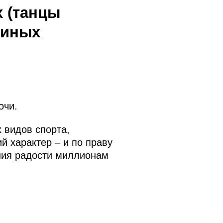
х (танцы
ьиных
очи.
 видов спорта,
 характер – и по праву
ния радости миллионам