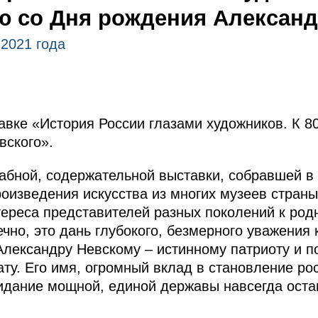
ю со Дня рождения Александ
 2021 года
авке «История России глазами художников. К 8
вского».
абной, содержательной выставки, собравшей в
роизведения искусства из многих музеев страны
нтереса представителей разных поколений к род
ечно, это дань глубокого, безмерного уважения
Александру Невскому – истинному патриоту и п
ту. Его имя, огромный вклад в становление ро
зидание мощной, единой державы навсегда оста