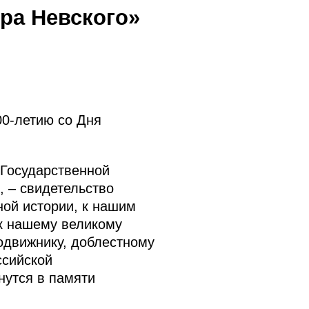
ра Невского»
00-летию со Дня
 Государственной
, – свидетельство
ной истории, к нашим
 к нашему великому
одвижнику, доблестному
ссийской
нутся в памяти