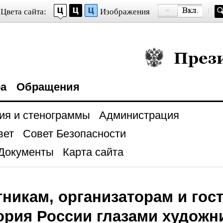
Цвета сайта:
Изображения
Президент Росси
ра
Обращения
ия и стенограммы
Администрация
вет
Совет Безопасности
Документы
Карта сайта
тникам, организаторам и гос
ория России глазами художни