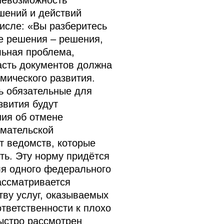
невозможность
шений и действий
числе: «Вы разберитесь
е решения – решения,
льная проблема,
часть документов должна
мического развития.
ь обязательные для
звития будут
ия об отмене
имательской
т ведомств, которые
ть. Эту норму придётся
ля одного федерального
ассматривается
тву услуг, оказываемых
тветственности к плохо
ыстро рассмотрен