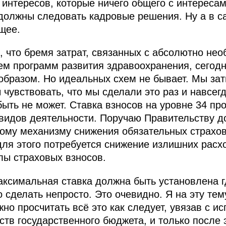
интересов, которые ничего общего с интереса
 должны следовать кадровые решения. Ну а в 
щее.
м, что бремя затрат, связанных с абсолютно 
ем программ развития здравоохранения, сегод
образом. Но идеальных схем не бывает. Мы затв
 чувствовать, что мы сделали это раз и навсегда
быть не может. Ставка взносов на уровне 34 пр
видов деятельности. Поручаю Правительству д
му механизму снижения обязательных страхов
для этого потребуется снижение излишних расх
лы страховых взносов.
аксимальная ставка должна быть установлена г
о сделать непросто. Это очевидно. Я на эту те
но просчитать всё это как следует, увязав с и
тв государственного бюджета, и только после 