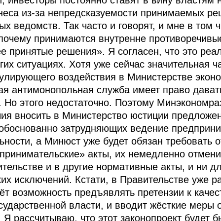
, инвесторы постоянно ставят в вину властям 
неса из‑за непредсказуемости принимаемых ре
х ведомств. Так часто и говорят, и мне в том 
, почему принимаются внутренне противоречивы
е принятые решения». Я согласен, что это реа
огих ситуациях. Хотя уже сейчас значительная 
гулирующего воздействия в Министерстве эконо
ая антимонопольная служба имеет право дават
 Но этого недостаточно. Поэтому Минэкономра
ия вносить в Министерство юстиции предложен
еобоснованно затрудняющих ведение предприн
ьности, а Минюст уже будет обязан требовать о
принимательские» акты, их немедленно отмени
ительстве и в другие нормативные акты, и ни д
ких исключений. Кстати, в Правительстве уже р
аёт возможность предъявлять претензии к качес
сударственной власти, и вводит жёсткие меры о
Я рассчитываю, что этот законопроект будет б