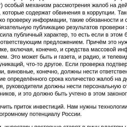
т) особый механизм рассмотрения жалоб на де
, которые содержат обвинения в коррупции. Та
ко проверку информации, такие обязанности и 
обязательную публикацию результатов проверки
ила публичный характер, то есть если в этом 
оответствующим предложением. Причём это нуж
е, включая, конечно, и средства массовой ин
м. Это может быть и газета, и радио, и телевид
никаций, что‑то другое. Если проверка подтве
, виновные, конечно, должны нести ответстве
ние определённого срока количество жалоб на 
я, руководители должны нести персональную о
ников, и это должно быть учтено в этом законо
чить приток инвестиций. Нам нужны технологии
огромному потенциалу России.