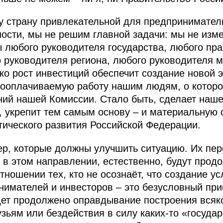
 страну привлекательной для предприниматель
ости, мы не решим главной задачи: мы не изм
ы любого руководителя государства, любого пр
 руководителя региона, любого руководителя 
ко рост инвестиций обеспечит создание новой э
ооплачиваемую работу нашим людям, о которо
ний нашей Комиссии. Стало быть, сделает наше 
 укрепит тем самым основу – и материальную о
тического развития Российской Федерации.
ер, которые должны улучшить ситуацию. Их пер
в этом направлении, естественно, будут продо
тношении тех, кто не осознаёт, что создание у
имателей и инвесторов – это безусловный при
дет продолжено оправдывание построения всяко
зьям или бездействия в силу каких‑то «госуда