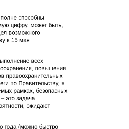
 вполне способны
мую цифру, может быть,
дел возможного
у к 15 мая
выполнение всех
воохранения, повышения
ов правоохранительных
еги по Правительству, я
емых рамках, безопасных
 – это задача
роятности, ожидают
о года (можно быстро