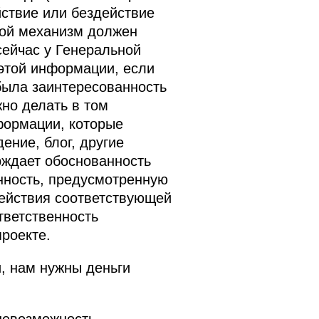
йствие или бездействие
кой механизм должен
сейчас у Генеральной
 этой информации, если
была заинтересованность
но делать в том
формации, которые
ение, блог, другие
рждает обоснованность
нность, предусмотренную
действия соответствующей
тветственность
проекте.
, нам нужны деньги