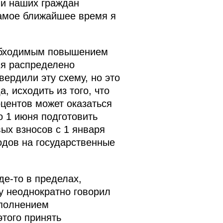
ми наших граждан
самое ближайшее время я
необходимым повышением
ня распределено
ердили эту схему, но это
, исходить из того, что
оцентов может оказаться
о 1 июня подготовить
ых взносов с 1 января
одов на государственные
де‑то в пределах,
му неоднократно говорил
сполнением
этого принять