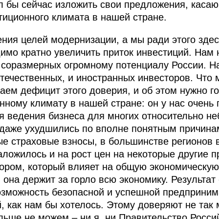
л бы сейчас изложить свои предложения, кас
иционного климата в нашей стране.
ения целей модернизации, а мы ради этого здес
димо кратно увеличить приток инвестиций. Нам 
 соразмерных огромному потенциалу России. Н
отечественных, и иностранных инвесторов. Что
ем дефицит этого доверия, и об этом нужно го
нному климату в нашей стране: он у нас очень 
ля ведения бизнеса для многих относительно н
 даже ухудшились по вполне понятным причинам
е страховые взносы, в большинстве регионов 
аложилось и на рост цен на некоторые другие п
ором, который влияет на общую экономическую
 она держит за горло всю экономику. Результат 
озможность безопасной и успешной предприним
й, как нам бы хотелось. Этому доверяют не так
льше не можем – ни я, ни Правительство Росси