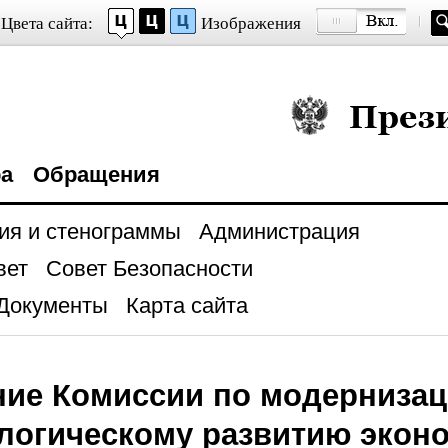
Цвета сайта:
Изображения
Президент Росси
ра
Обращения
ия и стенограммы
Администрация
вет
Совет Безопасности
Документы
Карта сайта
ние Комиссии по модерниза
ологическому развитию экон