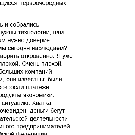
ающиеся первоочередных
ь и собрались
нужны технологии, нам
ам нужно доверие
 мы сегодня наблюдаем?
ворить откровенно. Я уже
плохой. Очень плохой.
ебольших компаний
, они известны: были
возросли платежи
родукты экономики.
 ситуацию. Хватка
очевиден: деньги бегут
ательской деятельности
 много предпринимателей.
йской Федерации.