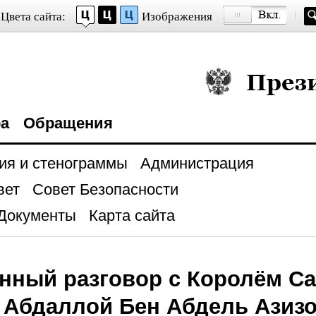
Цвета сайта:
Изображения
Президент Росси
ра
Обращения
ия и стенограммы
Администрация
вет
Совет Безопасности
Документы
Карта сайта
нный разговор с Королём С
 Абдаллой Бен Абдель Азиз