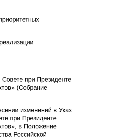
 приоритетных
 реализации
О Совете при Президенте
ктов» (Собрание
есении изменений в Указ
ете при Президенте
ктов», в Положение
ства Российской