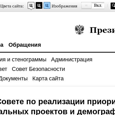
Цвета сайта:
Изображения
Президент Росси
ра
Обращения
ия и стенограммы
Администрация
вет
Совет Безопасности
Документы
Карта сайта
 Совете по реализации приор
альных проектов и демогра