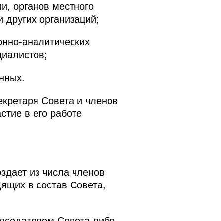
и, органов местного
 других организаций;
онно-аналитических
циалистов;
нных.
екретаря Совета и членов
стие в его работе
здает из числа членов
дящих в состав Совета,
едседателем Совета либо