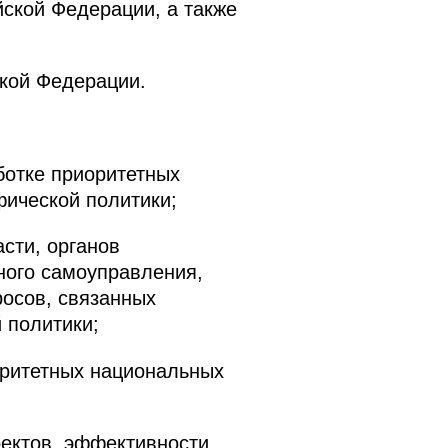
ской Федерации, а также
ской Федерации.
ботке приоритетных
ической политики;
сти, органов
ного самоуправления,
росов, связанных
 политики;
оритетных национальных
оектов, эффективности