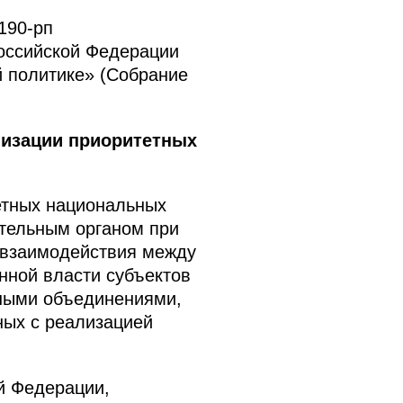
190-рп
оссийской Федерации
 политике» (Собрание
лизации приоритетных
етных национальных
ательным органом при
 взаимодействия между
нной власти субъектов
нными объединениями,
ных с реализацией
й Федерации,