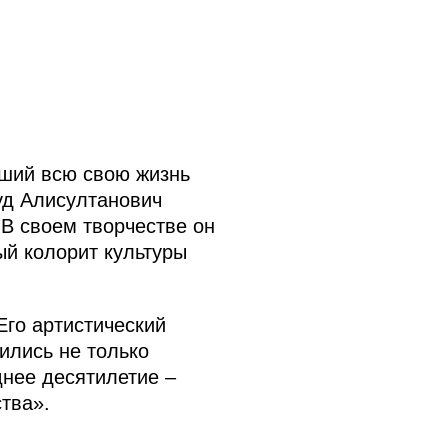
вший всю свою жизнь
уд Алисултанович
В своем творчестве он
й колорит культуры
го артистический
ились не только
днее десятилетие –
тва».