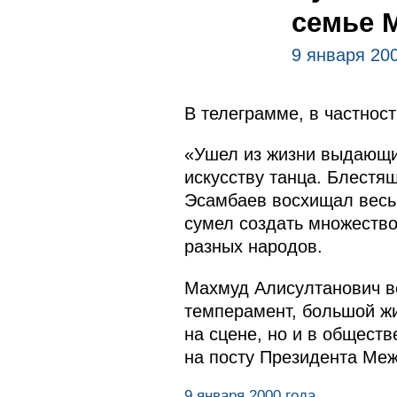
семье 
9 января 20
В телеграмме, в частност
«Ушел из жизни выдающий
искусству танца. Блестя
Эсамбаев восхищал весь 
сумел создать множество
разных народов.
Махмуд Алисултанович вс
темперамент, большой жи
на сцене, но и в обществ
на посту Президента Меж
9 января 2000 года