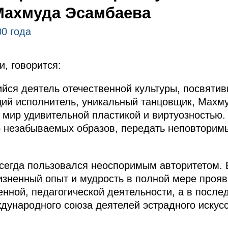
Махмуда Эсамбаева
00 года
и, говорится:
ся деятель отечественной культуры, посвяти
щий исполнитель, уникальный танцовщик, Махм
мир удивительной пластикой и виртуозностью. 
 незабываемых образов, передать неповторимы
егда пользовался неоспоримым авторитетом. Е
зненный опыт и мудрость в полной мере прояв
енной, педагогической деятельности, а в после
дународного союза деятелей эстрадного искусс