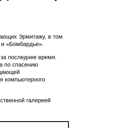
ающих Эрмитажу, в том
 и «Бомбардье».
 за последнее время.
а по спасению
ищающей
ия компьютерного
ественной галереей