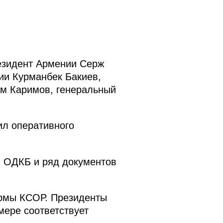
езидент Армении Серж
ии Курманбек Бакиев,
м Каримов, генеральный
ил оперативного
в ОДКБ и ряд документов
ормы КСОР. Президенты
мере соответствует