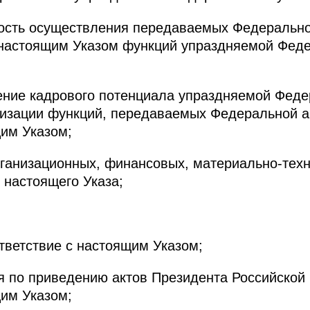
ность осуществления передаваемых Федеральн
с настоящим Указом функций упраздняемой Фед
нение кадрового потенциала упраздняемой Фед
лизации функций, передаваемых Федеральной 
щим Указом;
рганизационных, финансовых, материально-техн
 настоящего Указа;
ответствие с настоящим Указом;
я по приведению актов Президента Российской
щим Указом;