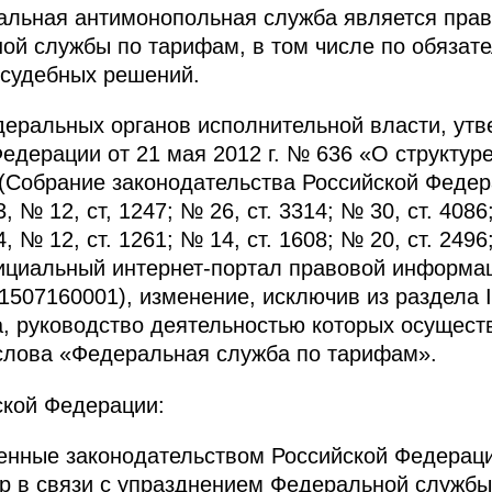
ральная антимонопольная служба является пра
ой службы по тарифам, в том числе по обязат
 судебных решений.
едеральных органов исполнительной власти, ут
едерации от 21 мая 2012 г. № 636 «О структур
(Собрание законодательства Российской Федера
, № 12, ст, 1247; № 26, ст. 3314; № 30, ст. 4086;
, № 12, ст. 1261; № 14, ст. 1608; № 20, ст. 2496
фициальный интернет-портал правовой информац
1507160001), изменение, исключив из раздела 
, руководство деятельностью которых осущест
слова «Федеральная служба по тарифам».
ской Федерации:
ленные законодательством Российской Федерац
р в связи с упразднением Федеральной службы