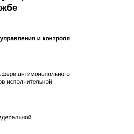
ужбе
 управления и контроля
 сфере антимонопольного
ов исполнительной
едеральной