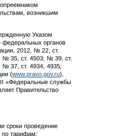
вопреемником
ельствам, возникшим
вержденную Указом
е федеральных органов
ции, 2012, № 22, ст.
 № 35, ст. 4503; № 39, ст.
; № 37, ст. 4934, 4935;
ии (
www.pravo.gov.ru
),
III «Федеральные службы
вляет Правительство
ии сроки проведение
 по тарифам;