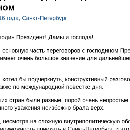
ном
16 года, Санкт-Петербург
один Президент! Дамы и господа!
 основную часть переговоров с господином Пр
а имеет очень большое значение для дальнейше
 хотел бы подчеркнуть, конструктивный разгов
также по международной повестке дня.
их стран были разные, порой очень непростые
много уважения неизбежно брала верх.
о, несмотря на сложную внутриполитическую обс
озможность приехать в Санкт-Петербург, и этот