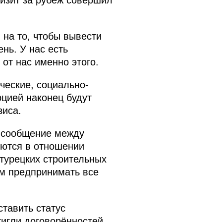
визит за рубеж совершил
на то, чтобы вывести
нь. У нас есть
от нас именно этого.
ические, социально-
цией наконец будут
зиса.
е сообщение между
яются в отношении
 турецких строительных
ем предпринимать все
ставить статус
тигли договорённостей.