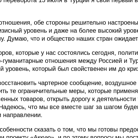
о переворота 15 июля в Турции я свой первый 
тношения, обе стороны решительно настроены 
зисный уровень и даже на более высокий урове
у. Думаю, что и общество наших стран ожидает 
оров, которые у нас состоялись сегодня, полит
о-гуманитарные отношения между Россией и Тур
 уровень, который был свойственен им до кри
 восстановить чартерное сообщение, воздушно
ить те ограничительные меры, которые примен
венных товаров, открыть дорогу к деятельности
Надеюсь, что мы все вместе шаг за шагом буд
м направлении.
особенности сказать о том, что мы готовы предо
ии проекту «Аккую», и по этому вопросу мы дос