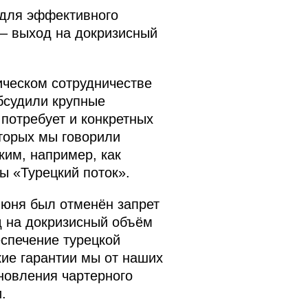
 для эффективного
– выход на докризисный
мическом сотрудничестве
обсудили крупные
потребует и конкретных
оторых мы говорили
ким, например, как
ы «Турецкий поток».
июня был отменён запрет
д на докризисный объём
еспечение турецкой
кие гарантии мы от наших
новления чартерного
.