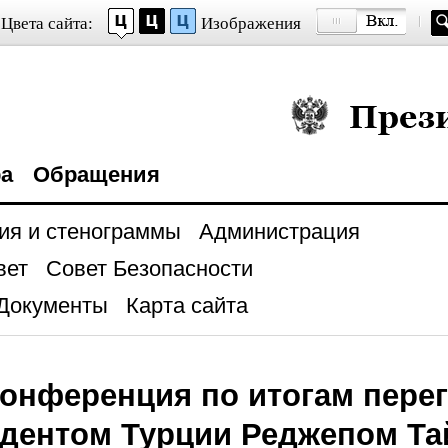
Цвета сайта:
Изображения
Президент Росси
ра
Обращения
ия и стенограммы
Администрация
вет
Совет Безопасности
Документы
Карта сайта
конференция по итогам пере
идентом Турции Реджепом Т