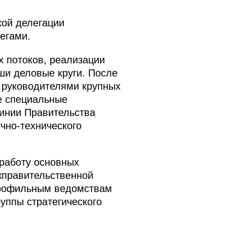
кой делегации
егами.
 потоков, реализации
ши деловые круги. После
с руководителями крупных
е специальные
линии Правительства
чно-технического
работу основных
жправительственной
 профильным ведомствам
руппы стратегического