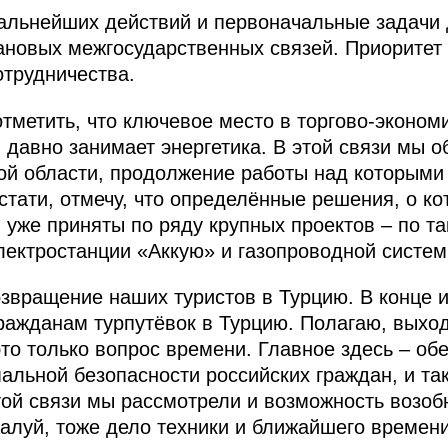
альнейших действий и первоначальные задачи
новых межгосударственных связей. Приоритет 
отрудничества.
отметить, что ключевое место в торгово-эконо
 давно занимает энергетика. В этой связи мы 
ой области, продолжение работы над которыми 
стати, отмечу, что определённые решения, о к
 уже приняты по ряду крупных проектов – по та
лектростанции «Аккую» и газопроводной систем
озвращение наших туристов в Турцию. В конце 
ражданам турпутёвок в Турцию. Полагаю, выхо
это только вопрос времени. Главное здесь – об
альной безопасности российских граждан, и та
той связи мы рассмотрели и возможность возоб
алуй, тоже дело техники и ближайшего времени