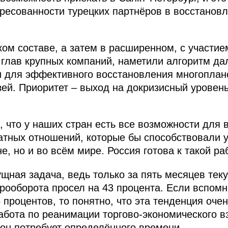
ересованности турецких партнёров в восстанов
ком составе, а затем в расширенном, с участи
 глав крупных компаний, наметили алгоритм д
и для эффективного восстановления многопла
ей. Приоритет – выход на докризисный уровень
 что у наших стран есть все возможности для 
тных отношений, которые бы способствовали 
е, но и во всём мире. Россия готова к такой ра
ущная задача, ведь только за пять месяцев тек
арооборота просел на 43 процента. Если вспомн
 процентов, то понятно, что эта тенденция оче
абота по реанимации торгово-экономического в
 он потребует определённого времени.