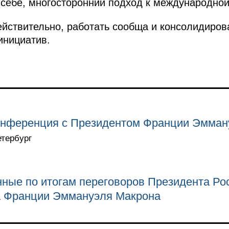
 себе, многосторонний подход к международной
йствительно, работать сообща и консолидиров
инициатив.
онференция с Президентом Франции Эмма
етербург
нные по итогам переговоров Президента Р
а Франции Эммануэля Макрона