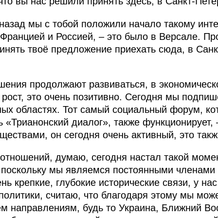
 что вы нас решили принять здесь, в Санкт-Пете
 назад мы с тобой положили начало такому инт
Францией и Россией, – это было в Версале. Пр
инять твоё предложение приехать сюда, в Санкт
шения продолжают развиваться, в экономическ
рост, это очень позитивно. Сегодня мы подпи
ных областях. Тот самый социальный форум, к
ь «Трианонский диалог», также функционирует, 
ествами, он сегодня очень активный, это такж
отношений, думаю, сегодня настал такой момент
, поскольку мы являемся постоянными членами
нь крепкие, глубокие исторические связи, у нас
олитики, считаю, что благодаря этому мы мож
ем направлениям, будь то Украина, Ближний Вос