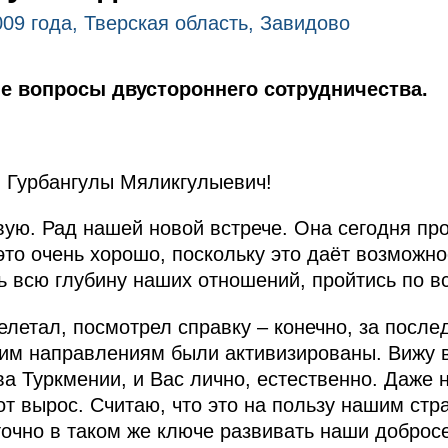
009 года, Тверская область, Завидово
 вопросы двустороннего сотрудничества.
Гурбангулы Мяликгулыевич!
вую. Рад нашей новой встрече. Она сегодня п
это очень хорошо, поскольку это даёт возможно
ь всю глубину наших отношений, пройтись по вс
релетал, посмотрел справку – конечно, за посл
им направлениям были активизированы. Вижу в
а Туркмении, и Вас лично, естественно. Даже
рот вырос. Считаю, что это на пользу нашим ст
очно в таком же ключе развивать наши доброс