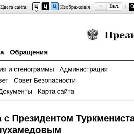
Цвета сайта:
Изображения
Президент Росси
ра
Обращения
ия и стенограммы
Администрация
вет
Совет Безопасности
Документы
Карта сайта
а с Президентом Туркменист
мухамедовым