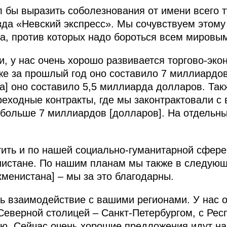
л бы выразить соболезнования от имени всего 
зда «Невский экспресс». Мы сочувствуем этому
а, против которых надо бороться всем мировы
и, у нас очень хорошо развивается торгово-эко
же за прошлый год оно составило 7 миллиардов 
да] оно составило 5,5 миллиарда долларов. Так
еходные контракты, где мы законтрактовали с
 больше 7 миллиардов [долларов]. На отдельны
.
тить и по нашей социально-гуманитарной сфере
нистане. По нашим планам мы также в следующ
ркменистана] – мы за это благодарны.
ь взаимодействие с вашими регионами. У нас 
Северной столицей – Санкт-Петербургом, с Рес
ю. Сейчас очень хорошие предложения идут нам