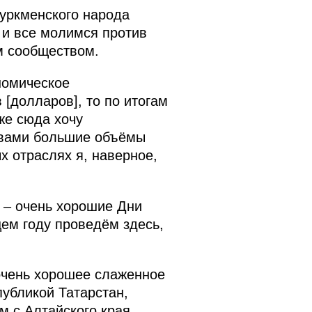
туркменского народа
 и все молимся против
м сообществом.
номическое
[долларов], то по итогам
же сюда хочу
 вами большие объёмы
х отраслях я, наверное,
 – очень хорошие Дни
ем году проведём здесь,
очень хорошее слаженное
публикой Татарстан,
 с Алтайского края.