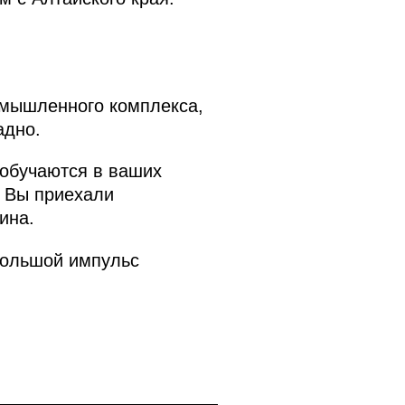
омышленного комплекса,
адно.
 обучаются в ваших
ы Вы приехали
ина.
большой импульс