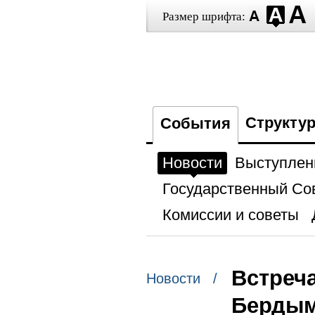
Размер шрифта:
Структу
События
Новости
Выступлен
Государственный Со
Комиссии и советы
Встреч
Новости /
Берды