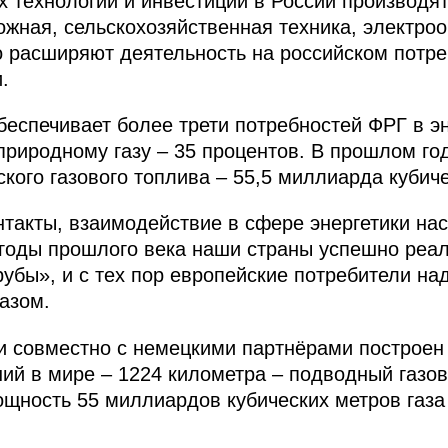
 технологий и инвестиций в России производят
жная, сельскохозяйственная техника, электро
 расширяют деятельность на российском потр
.
беспечивает более трети потребностей ФРГ в э
 природному газу – 35 процентов. В прошлом г
кого газового топлива – 55,5 миллиарда кубиче
нтакты, взаимодействие в сфере энергетики на
 годы прошлого века наши страны успешно реал
рубы», и с тех пор европейские потребители на
азом.
и совместно с немецкими партнёрами построен
ий в мире – 1224 километра – подводный газо
щность 55 миллиардов кубических метров газа в