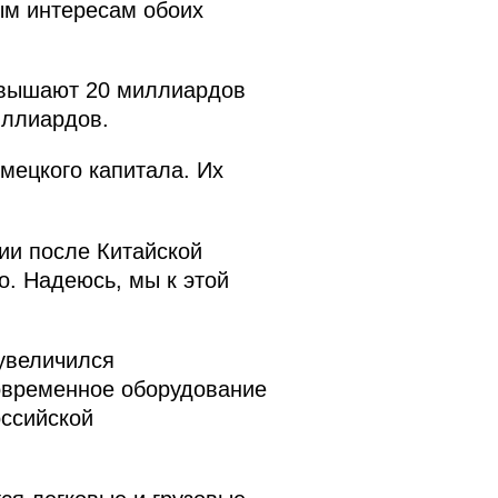
ным интересам обоих
евышают 20 миллиардов
иллиардов.
емецкого капитала. Их
ии после Китайской
. Надеюсь, мы к этой
увеличился
современное оборудование
оссийской