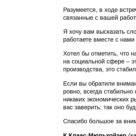
Разумеется, в ходе встр
связанные с вашей работ
Я хочу вам высказать слов
работаете вместе с нами
Хотел бы отметить, что 
на социальной сфере – э
производства, это стабил
Если вы обратили вниман
ровно, всегда стабильно
никаких экономических р
вас заверить: так оно бу
Спасибо большое за вни
К.Клаас-Мюльхойзер
(к