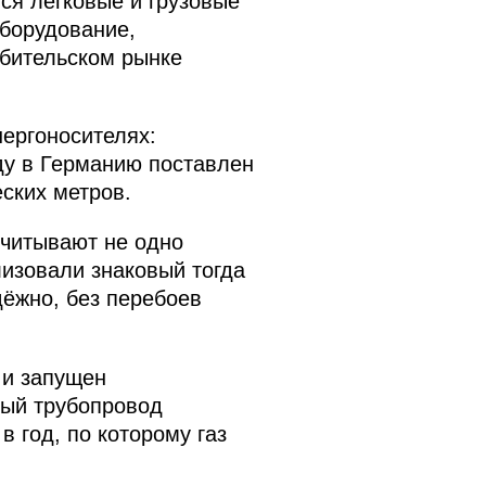
ся легковые и грузовые
оборудование,
ебительском рынке
нергоносителях:
оду в Германию поставлен
ских метров.
считывают не одно
изовали знаковый тогда
дёжно, без перебоев
 и запущен
вый трубопровод
 год, по которому газ