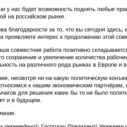
ечи у нас будет возможность поднять любые пра
ой на российском рынке.
а благодарности за то, что вы сегодня здесь, в
 и проявляете интерес к продолжению этой сов
наша совместная работа позитивно складываетс
то сохранение и увеличение количества рабочих
ьность на различного рода рынках в Европе и в
ие, несмотря ни на какую политическую конъюн
 относимся к нашим экономическим партнёрам, 
ычагов для решения каких бы то ни было полит
дет и в будущем.
мание.
ак переведено)
:
Господин Президент! Уважаемы