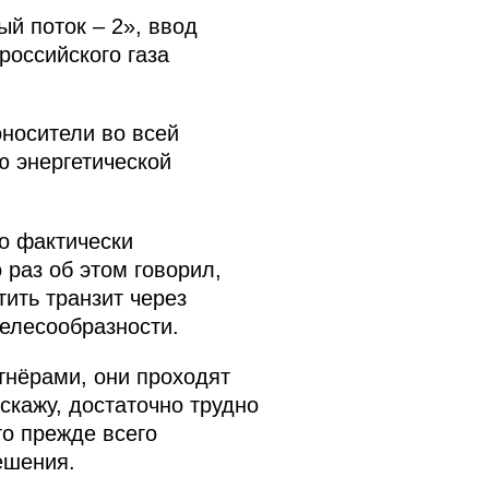
й поток – 2», ввод
российского газа
носители во всей
ю энергетической
во фактически
 раз об этом говорил,
тить транзит через
целесообразности.
тнёрами, они проходят
 скажу, достаточно трудно
то прежде всего
ешения.