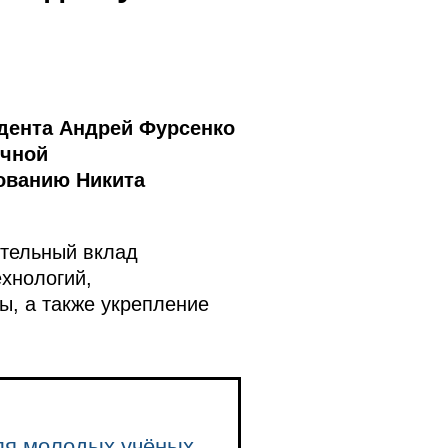
дента Андрей Фурсенко
учной
зованию Никита
ительный вклад
ехнологий,
, а также укрепление
для молодых учёных