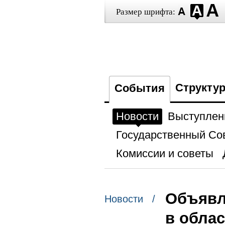
Размер шрифта:
Структу
События
Новости
Выступлен
Государственный Со
Комиссии и советы
Объявл
Новости /
в обла