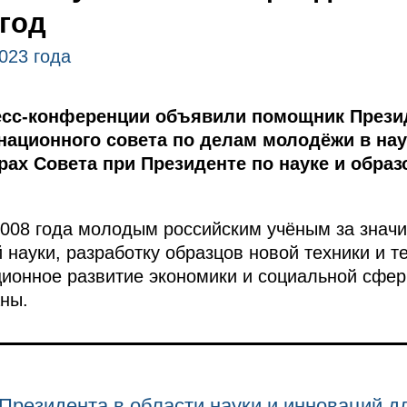
 год
023 года
есс-конференции объявили помощник Прези
национного совета по делам молодёжи в на
рах Совета при Президенте по науке и обра
008 года молодым российским учёным за знач
 науки, разработку образцов новой техники и т
онное развитие экономики и социальной сферы
ны.
Президента в области науки и инноваций 