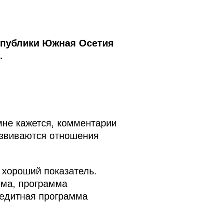
спублики Южная Осетия
.
мне кажется, комментарии
развиваются отношения
 хороший показатель.
мма, программа
редитная программа