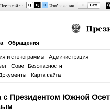
Цвета сайта:
Изображения
Президент Росси
ра
Обращения
ия и стенограммы
Администрация
вет
Совет Безопасности
Документы
Карта сайта
а с Президентом Южной Осе
вым