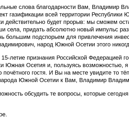
дельные слова благодарности Вам, Владимир В
кт газификации всей территории Республики Ю
и действительно будет прорыв: мы сможем оста
ши села, придать абсолютно новый импульс раз
ень большим подспорьем для привлечения инве
адимирович, народ Южной Осетии этого никогда
 15-летие признания Российской Федерацией г
ки Южная Осетия и, пользуясь возможностью, 
 почётного гостя. И Вы на месте увидите то тё
народа Южной Осетии к Вам, Владимир Владим
ожность обсудить те вопросы, которые сегодня
ое.