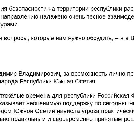
ния безопасности на территории республики ра
у направлению налажено очень тесное взаимод
турами.
 и вопросы, которые нам нужно обсудить, – я в
димир Владимирович, за возможность лично пе
народа Республики Южная Осетия.
 тяжёлые времена для республики Российская 
казывает неоценимую поддержку по сегодняшни
родом Южной Осетии нависла угроза практически
льно правильным и своевременно принятым ре