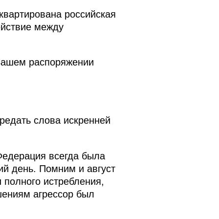
сквартирована российская
ействие между
 Вашем распоряжении
редать слова искренней
Федерация всегда была
й день. Помним и август
 полного истребления,
шениям агрессор был