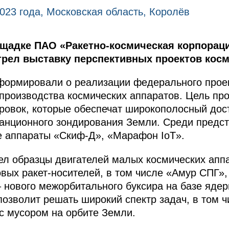
2023 года, Московская область, Королёв
щадке ПАО «Ракетно-космическая корпорац
трел выставку перспективных проектов косм
нформировали о реализации федерального прое
 производства космических аппаратов. Цель про
ровок, которые обеспечат широкополосный дост
танционного зондирования Земли. Среди предс
е аппараты «Скиф-Д», «Марафон IoT».
л образцы двигателей малых космических аппа
вых ракет-носителей, в том числе «Амур СПГ»,
– нового межорбитального буксира на базе яде
позволит решать широкий спектр задач, в том ч
 с мусором на орбите Земли.