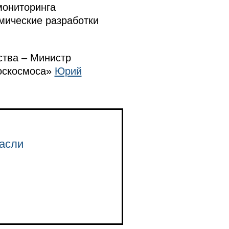
мониторинга
мические разработки
ства – Министр
Роскосмоса»
Юрий
.
асли