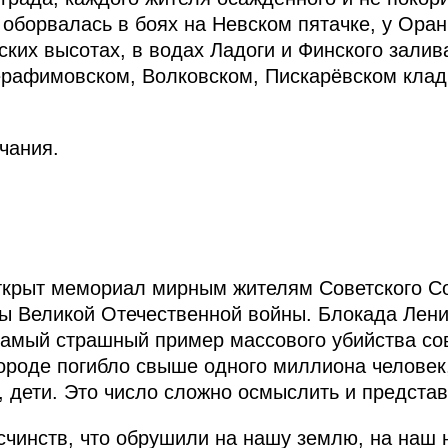
ь оборвалась в боях на Невском пятачке, у Ора
ких высотах, в водах Ладоги и Финского залива
ерафимовском, Волковском, Пискарёвском клад
чания.
открыт мемориал мирным жителям Советского С
ды Великой Отечественной войны. Блокада Лени
 самый страшный пример массового убийства со
городе погибло свыше одного миллиона человек
дети. Это число сложно осмыслить и представ
счинств, что обрушили на нашу землю, на наш н