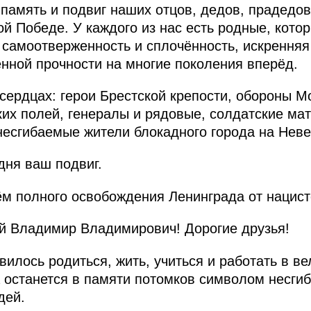
память и подвиг наших отцов, дедов, прадедов
ой Победе. У каждого из нас есть родные, кото
х самоотверженность и сплочённость, искрення
енной прочности на многие поколения вперёд.
 сердцах: герои Брестской крепости, обороны М
ких полей, генералы и рядовые, солдатские мат
несгибаемые жители блокадного города на Неве
дня ваш подвиг.
ём полного освобождения Ленинграда от нацист
 Владимир Владимирович! Дорогие друзья!
илось родиться, жить, учиться и работать в ве
а останется в памяти потомков символом несгиб
дей.