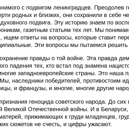
внимого с подвигом ленинградцев. Преодолев г
рти родных и близких, они сохранили в себе ч
я духовного подвига. Эту историю знаем по вос
оникам, газетным статьям тех лет. Мы понимае
 ищем ответы на вопросы, которые ставит пер
ципиальные. Эти вопросы мы пытаемся решить 
охранение правды о той войне. Эта правда дем
ого падения тех, кто встал под знамена нацист
многие западноевропейские страны. Это наша п
 Мы, наследники победителей, противостоим ид
мцы, и французы, и многие, многие другие нар
признания геноцида советского народа. До сих 
й Великой Отечественной войны. И в Беларуси,
матерей, прижимающих к груди младенцев, гру
ких сюжетов не счесть, и цифры ужасают.