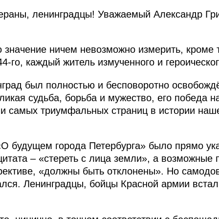
раны, ленинградцы! Уважаемый Александр Гри
о значение ничем невозможно измерить, кроме т
44-го, каждый житель измученного и героическог
нград был полностью и бесповоротно освобождё
ликая судьба, борьба и мужество, его победа н
о и самых триумфальных страниц в истории наше
«О будущем города Петербурга» было прямо ука
цитата – «стереть с лица земли», а возможные 
рективе, «должны быть отклонены». Но самодо
ался. Ленинградцы, бойцы Красной армии встал