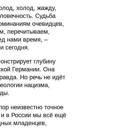
олод, холод, жажду,
еловечность. Судьба
поминаниям очевидцев,
м, перечитываем,
ед нами время, –
и сегодня.
онстрирует глубину
ской Германии. Она
равда. Но речь не идёт
еологии нацизма,
оды.
пор неизвестно точное
 и в России мы всё ещё
дных младенцев,