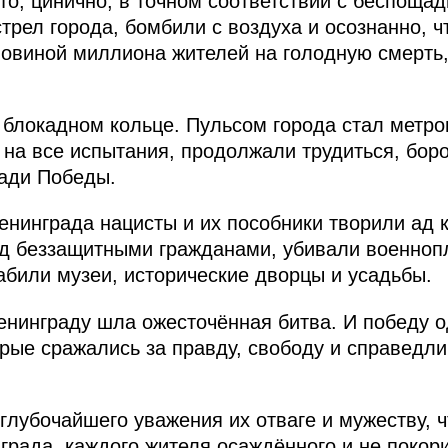
о, цинично, в точном соответствии с беспоща
трел города, бомбили с воздуха и осознанно, ч
ловиной миллиона жителей на голодную смерть,
 блокадном кольце. Пульсом города стал метро
 на все испытания, продолжали трудиться, бор
ради Победы.
Ленинграда нацисты и их пособники творили ад
ад беззащитными гражданами, убивали военноп
абили музеи, исторические дворцы и усадьбы.
Ленинграду шла ожесточённая битва. И победу 
рые сражались за правду, свободу и справедлив
глубочайшего уважения их отваге и мужеству, 
града, каждого жителя осаждённого и не покори