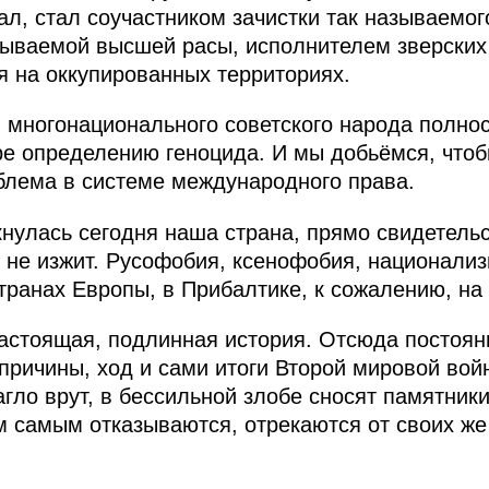
ал, стал соучастником зачистки так называемог
зываемой высшей расы, исполнителем зверских
я на оккупированных территориях.
 многонационального советского народа полно
е определению геноцида. И мы добьёмся, чтоб
блема в системе международного права.
кнулась сегодня наша страна, прямо свидетельст
 не изжит. Русофобия, ксенофобия, национали
транах Европы, в Прибалтике, к сожалению, на
астоящая, подлинная история. Отсюда постоян
 причины, ход и сами итоги Второй мировой вой
агло врут, в бессильной злобе сносят памятник
м самым отказываются, отрекаются от своих же