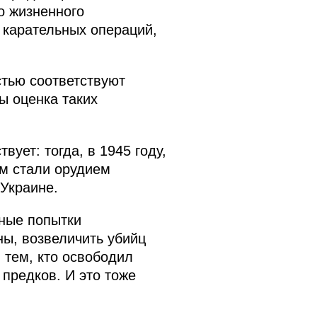
о жизненного
 карательных операций,
стью соответствуют
ы оценка таких
вует: тогда, в 1945 году,
зм стали орудием
 Украине.
ные попытки
ны, возвеличить убийц
и тем, кто освободил
 предков. И это тоже