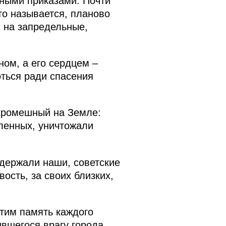
дными приказами. Почти
то называется, планово
 на запредельные,
ном, а его сердцем –
оться ради спасения
 кромешный на Земле:
ленных, уничтожали
одержали наши, советские
ость, за своих близких,
чтим память каждого
вшегося врагу города.