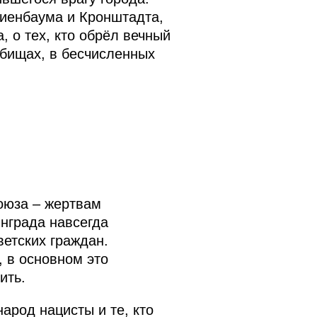
ниенбаума и Кронштадта,
, о тех, кто обрёл вечный
бищах, в бесчисленных
оюза – жертвам
нграда навсегда
ветских граждан.
, в основном это
ить.
арод нацисты и те, кто