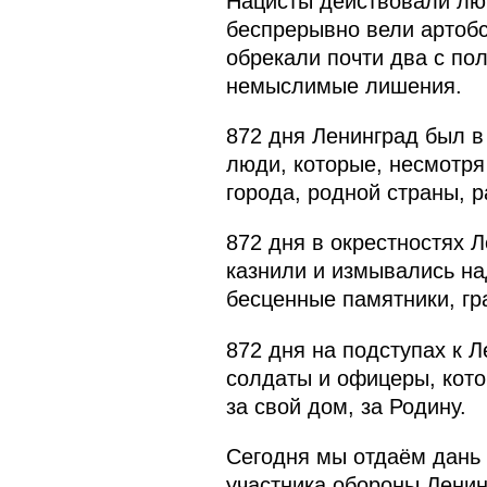
Нацисты действовали лют
беспрерывно вели артобс
обрекали почти два с по
немыслимые лишения.
872 дня Ленинград был в
люди, которые, несмотря
города, родной страны, 
872 дня в окрестностях 
казнили и измывались н
бесценные памятники, гр
872 дня на подступах к 
солдаты и офицеры, кото
за свой дом, за Родину.
Сегодня мы отдаём дань 
участника обороны Ленин