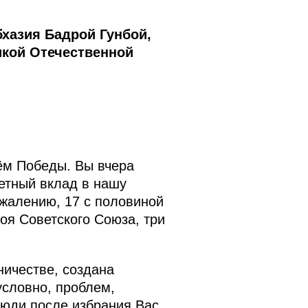
хазия Бадрой Гунбой,
икой Отечественной
нём Победы. Вы вчера
етный вклад в нашу
ожалению, 17 с половиной
роя Советского Союза, три
ничестве, создана
условно, проблем,
 люди после избрания Вас