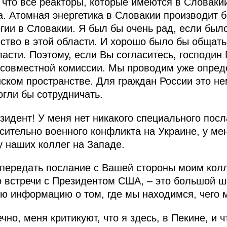
 что все реакторы, которые имеются в Словакии
а. Атомная энергетика в Словакии производит 
гии в Словакии. Я был бы очень рад, если было
ство в этой области. И хорошо было бы общать
ласти. Поэтому, если Вы согласитесь, господи
 совместной комиссии. Мы проводим уже опре
ском пространстве. Для граждан России это не
огли бы сотрудничать.
идент! У меня нет никакого специального посл
осительно военного конфликта на Украине, у ме
у наших коллег на Западе.
я передать послание с Вашей стороны моим колл
 встречи с Президентом США, – это большой ша
ю информацию о том, где мы находимся, чего 
чно, меня критикуют, что я здесь, в Пекине, и 