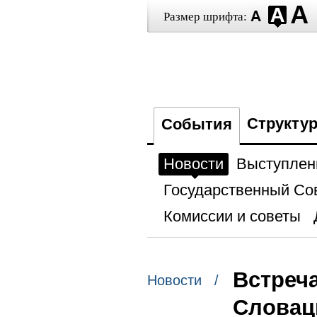
Размер шрифта:
Структу
События
Новости
Выступлен
Государственный Со
Комиссии и советы
Встреч
Новости /
Словац