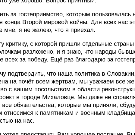
это уже хорошо. Вопрос приятный.
ить за гостеприимство, которым пользовалась 
я конца Второй мировой войны. Для всех нас э
 мне, я не жалею, что я приехал.
ту критику, с которой пришли отдельные страны
полочкам разложено, и я знаю, что народы бывш
е всех за победу. Ещё раз благодарю за гостеп
чу подтвердить, что наша политика в Словакии,
на на почёт всем жертвам, мы уважаем все же
во с вашим посольством в области реконструк
роект в городе Михаловце. Мы даже не справл
о все обязательства, которые мы приняли, сбуд
 относимся к памятникам и военным кладбищам
стью на нас.
ы хотел представить Вам хорошее послание. Вы 