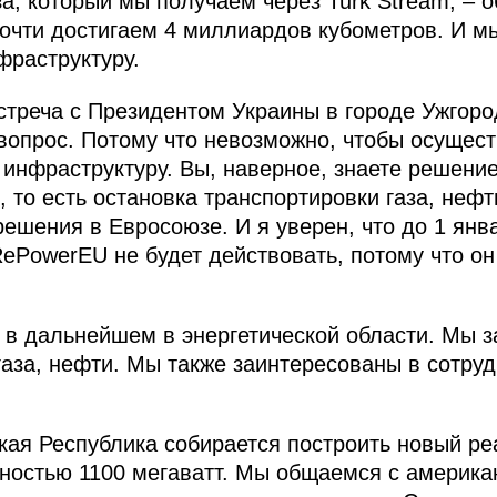
за, который мы получаем через Turk Stream, –
очти достигаем 4 миллиардов кубометров. И м
фраструктуру.
стреча с Президентом Украины в городе Ужгород
 вопрос. Потому что невозможно, чтобы осущест
 инфраструктуру. Вы, наверное, знаете решени
 то есть остановка транспортировки газа, нефт
решения в Евросоюзе. И я уверен, что до 1 янв
RePowerEU не будет действовать, потому что о
 в дальнейшем в энергетической области. Мы 
газа, нефти. Мы также заинтересованы в сотруд
кая Республика собирается построить новый ре
щностью 1100 мегаватт. Мы общаемся с америка