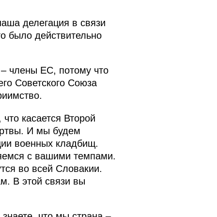
наша делегация в связи
то было действительно
 – члены ЕС, потому что
его Советского Союза
риимство.
 что касается Второй
ртвы. И мы будем
ции военных кладбищ.
яемся с вашими темпами.
утся во всей Словакии.
. В этой связи вы
знаете, что мы страна –