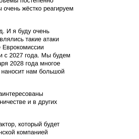
 объёмы постепенно
ы очень жёстко реагируем
. И я буду очень
влялись такие атаки
е Еврокомиссии
и с 2027 года. Мы будем
аря 2028 года многое
н наносит нам большой
заинтересованы
ничестве и в других
актор, который будет
нской компанией