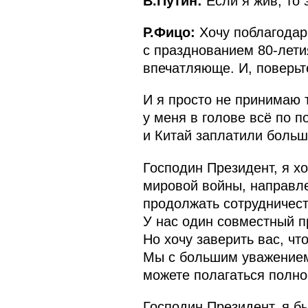
В.Путин:
Если я жив, то 
Р.Фицо:
Хочу поблагодар
с празднованием 80-лети
впечатляюще. И, поверьте
И я просто не принимаю 
у меня в голове всё по 
и Китай заплатили больш
Господин Президент, я хо
мировой войны, направле
продолжать сотрудничест
У нас один совместный п
Но хочу заверить вас, чт
Мы с большим уважением
можете полагаться полно
Господин Президент, я б