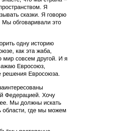
пространством. Я
зывать сказки. Я говорю
. Мы обговаривали это
орить одну историю
юзе, как эта жаба,
о мир совсем другой. И я
уважаю Евросоюз,
е решения Евросоюза.
 заинтересованы
й Федерацией. Хочу
рее. Мы должны искать
ь области, где мы можем