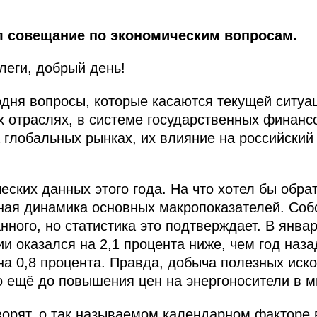
 совещание по экономическим вопросам.
еги, добрый день!
годня вопросы, которые касаются текущей ситуа
х отраслях, в системе государственных финансо
 глобальных рынках, их влияние на российский
ческих данных этого года. На что хотел бы обр
ьная динамика основных макропоказателей. Собс
нного, но статистика это подтверждает. В янва
ии оказался на 2,1 процента ниже, чем год на
на 0,8 процента. Правда, добыча полезных ис
ло ещё до повышения цен на энергоносители в м
ворят, о так называемом календарном факторе 