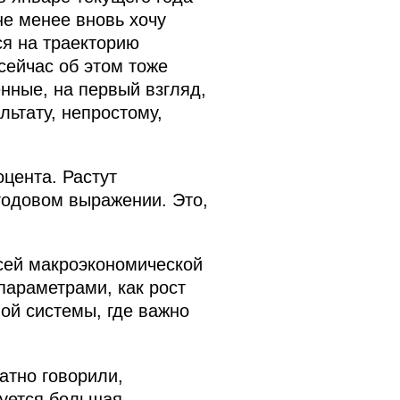
не менее вновь хочу
ся на траекторию
сейчас об этом тоже
нные, на первый взгляд,
льтату, непростому,
оцента. Растут
годовом выражении. Это,
всей макроэкономической
параметрами, как рост
ой системы, где важно
атно говорили,
руется большая