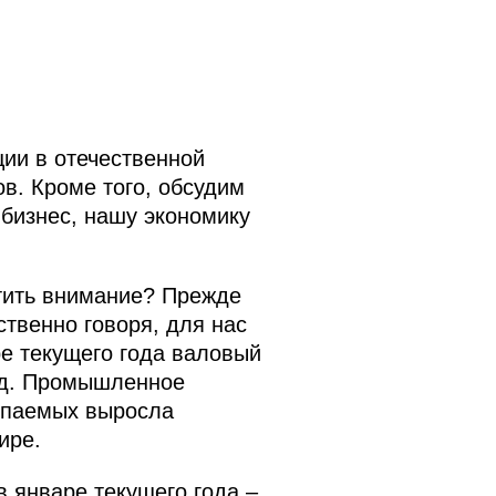
ции в отечественной
в. Кроме того, обсудим
 бизнес, нашу экономику
атить внимание? Прежде
твенно говоря, для нас
ре текущего года валовый
зад. Промышленное
копаемых выросла
ире.
в январе текущего года –