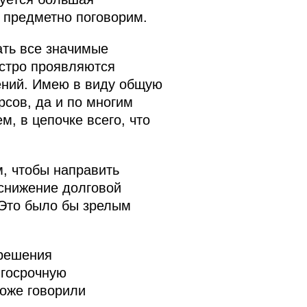
е предметно поговорим.
ать все значимые
остро проявляются
ений. Имею в виду общую
рсов, да и по многим
, в цепочке всего, что
, чтобы направить
снижение долговой
 Это было бы зрелым
 решения
лгосрочную
тоже говорили