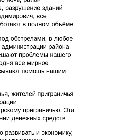
е, разрушение зданий
адимирович, все
аботают в полном объёме.
под обстрелами, в любое
ы администрации района
решают проблемы нашего
годня всё мирное
казывают помощь нашим
ья, жителей приграничья
ерации
урскому приграничью. Эта
нии денежных средств.
о развивать и экономику,