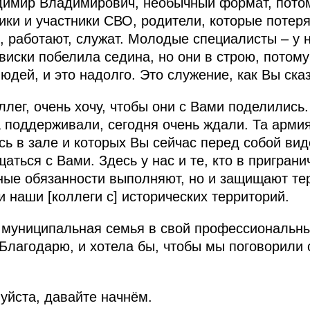
димир Владимирович, необычный формат, потом
ики и участники СВО, родители, которые потер
, работают, служат. Молодые специалисты – у 
 виски побелила седина, но они в строю, потому
дей, и это надолго. Это служение, как Вы ска
лег, очень хочу, чтобы они с Вами поделились.
а поддерживали, сегодня очень ждали. Та армия
сь в зале и которых Вы сейчас перед собой вид
ться с Вами. Здесь у нас и те, кто в пригран
ные обязанности выполняют, но и защищают те
 наши [коллеги с] исторических территорий.
 муниципальная семья в свой профессиональны
лагодарю, и хотела бы, чтобы мы поговорили 
уйста, давайте начнём.