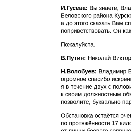
И.Гусева:
Вы знаете, Вла
Беловского района Курск
а до этого сказать Вам с
поприветствовать. Он как
Пожалуйста.
В.Путин:
Николай Виктор
Н.Волобуев:
Владимир Вл
огромное спасибо искрен
я в течение двух с поло
к своим должностным обя
позволите, буквально па
Обстановка остаётся оче
по протяжённости 17 кило
от линии боевого соприк