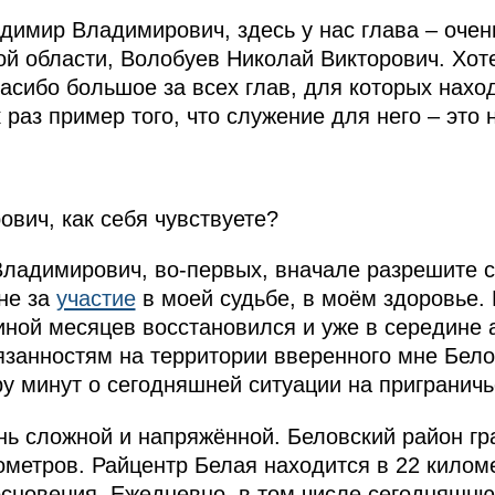
димир Владимирович, здесь у нас глава – очен
ой области, Волобуев Николай Викторович. Хот
пасибо большое за всех глав, для которых нахо
 раз пример того, что служение для него – это 
ович, как себя чувствуете?
адимирович, во-первых, вначале разрешите с
не за
участие
в моей судьбе, в моём здоровье.
виной месяцев восстановился и уже в середине 
занностям на территории вверенного мне Бело
ру минут о сегодняшней ситуации на приграничь
нь сложной и напряжённой. Беловский район гр
метров. Райцентр Белая находится в 22 киломе
основения. Ежедневно, в том числе сегодняшню