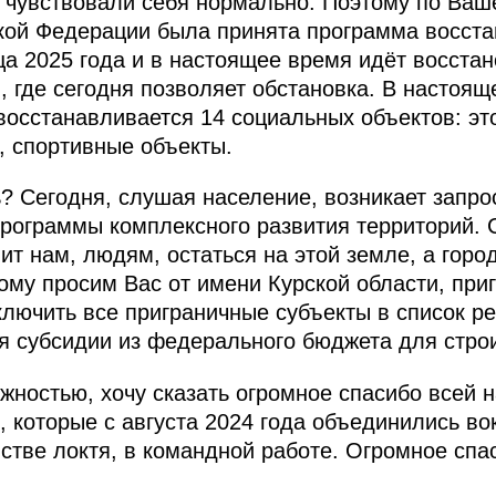
и чувствовали себя нормально. Поэтому по Ва
кой Федерации была принята программа восста
ца 2025 года и в настоящее время идёт восста
, где сегодня позволяет обстановка. В настоящ
осстанавливается 14 социальных объектов: эт
, спортивные объекты.
ь? Сегодня, слушая население, возникает запро
программы комплексного развития территорий. 
ит нам, людям, остаться на этой земле, а гор
тому просим Вас от имени Курской области, при
лючить все приграничные субъекты в список ре
 субсидии из федерального бюджета для строи
жностью, хочу сказать огромное спасибо всей 
которые с августа 2024 года объединились вок
встве локтя, в командной работе. Огромное сп