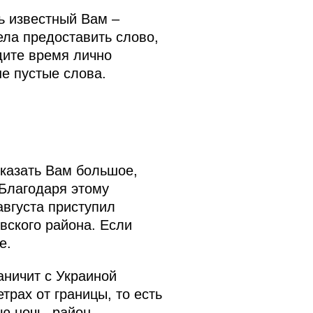
ь известный Вам –
ела предоставить слово,
дите время лично
не пустые слова.
казать Вам большое,
 Благодаря этому
августа приступил
вского района. Если
е.
аничит с Украиной
трах от границы, то есть
ю ночь, район