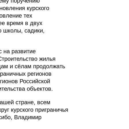
шему поручению
новления курского
новление тех
ее время в двух
о школы, садики,
с на развитие
Строительство жилья
одам и сёлам продолжать
граничных регионов
гионов Российской
тельства объектов.
нашей стране, всем
руг курского приграничья
асибо, Владимир