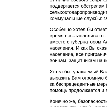
подвергается обстрелам 
сельхозтоваропроизводи
коммунальные службы: га
Особенно хотел бы отмет
время восстанавливают э
вместе с губернатором 
населения. И как Вы ска
население, все приграни
воинам, защитникам наше
Хотел бы, уважаемый Вла
выразить Вам огромную б
за беспрецедентные меры
помощь продолжается и в
Конечно же, безопасность