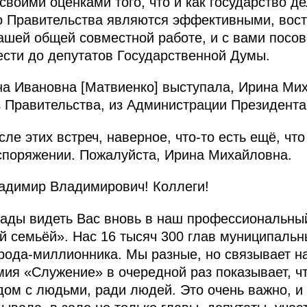
воими оценками того, что и как государство де
о Правительства являются эффективными, вост
ашей общей совместной работе, и с вами посов
ести до депутатов Государственной Думы.
на Ивановна [Матвиенко] выступала, Ирина Мих
з Правительства, из Администрации Президента
ле этих встреч, наверное, что-то есть ещё, чт
споряжении. Пожалуйста, Ирина Михайловна.
димир Владимирович! Коллеги!
рады видеть Вас вновь в наш профессиональны
й семьёй». Нас 16 тысяч 300 глав муниципальн
орода-миллионника. Мы разные, но связывает н
ия «Служение» в очередной раз показывает, ч
дом с людьми, ради людей. Это очень важно, и 