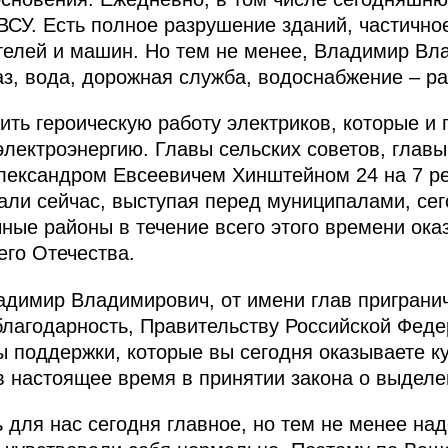
ВСУ. Есть полное разрушение зданий, частично
телей и машин. Но тем не менее, Владимир Вл
з, вода, дорожная служба, водоснабжение – р
ить героическую работу электриков, которые и 
лектроэнергию. Главы сельских советов, глав
Александром Евсеевичем Хинштейном 24 на 7 
зали сейчас, выступая перед муниципалами, се
чные районы в течение всего этого времени о
го Отечества.
димир Владимирович, от имени глав пригранич
лагодарность, Правительству Российской Фед
 поддержки, которые вы сегодня оказываете к
 настоящее время в принятии закона о выделе
 для нас сегодня главное, но тем не менее над