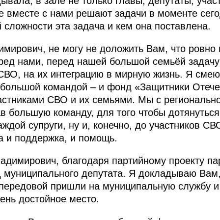
ывала, в зале не только главы, депутаты, учас
е вместе с нами решают задачи в моменте сег
й сложности эта задача и кем она поставлена.
мирович, не могу не доложить Вам, что ровно г
ред нами, перед нашей большой семьёй задачу
СВО, на их интеграцию в мирную жизнь. Я смею
 большой командой – и фонд «Защитники Отече
частниками СВО и их семьями. Мы с региональн
в большую команду, для того чтобы дотянуться
аждой супруги, ну и, конечно, до участников С
а и поддержка, и помощь.
адимирович, благодаря партийному проекту па
д муниципального депутата. Я докладываю Вам,
 передовой пришли на муниципальную службу и
чень достойное место.