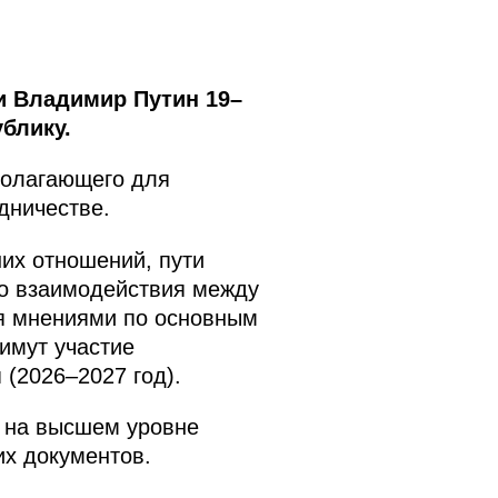
и Владимир Путин 19–
блику.
полагающего для
дничестве.
их отношений, пути
го взаимодействия между
я мнениями по основным
имут участие
 (2026–2027 год).
я на высшем уровне
х документов.