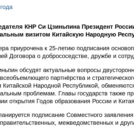
 года
дателя КНР Си Цзиньпина Президент Росси
иальным визитом Китайскую Народную Респу
ера приурочена к 25-летию подписания осново
ей Договора о добрососедстве, дружбе и сотру
ньпин обсудят актуальные вопросы двусторонн
 всеобъемлющего партнёрства и стратегическо
и Китайской Народной Республикой, обменяютс
альным проблемам. Главы государств также пр
ии открытия Годов образования России и Китая
ланируется подписание Совместного заявлени
правительственных, межведомственных и други