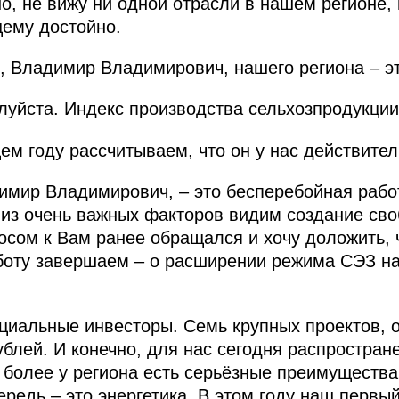
но, не вижу ни одной отрасли в нашем регионе,
ему достойно.
, Владимир Владимирович, нашего региона – 
уйста. Индекс производства сельхозпродукции
ем году рассчитываем, что он у нас действител
мир Владимирович, – это бесперебойная рабо
м из очень важных факторов видим создание св
росом к Вам ранее обращался и хочу доложить,
боту завершаем – о расширении режима СЭЗ на
циальные инвесторы. Семь крупных проектов, 
блей. И конечно, для нас сегодня распростран
 более у региона есть серьёзные преимущества,
ередь – это энергетика. В этом году наш первы