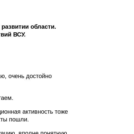
развитии области.
вий ВСУ.
аю, очень достойно
таем.
ионная активность тоже
кты пошли.
ацию, вполне понятную,