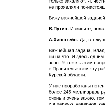
только закаляют. Я, чест
не проявляли по-настоящ
Вижу важнейшей задачей
В.Путин:
Извините, пожал
А.Хинштейн:
Да, в текущ
Важнейшая задача, Влади
ни на что. И здесь одни
зоны. Я тоже с этим воп
с Правительством эту ра
Курской области.
У нас проработаны потен
более 245 миллиардов ру
очень и очень важно, тем
и в первую, наверное, оч