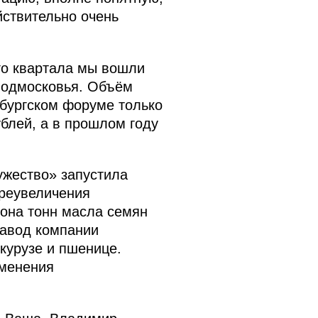
йствительно очень
го квартала мы вошли
Подмосковья. Объём
рбургском форуме только
блей, а в прошлом году
ужество» запустила
преувеличения
она тонн масла семян
завод компании
курузе и пшенице.
зменения