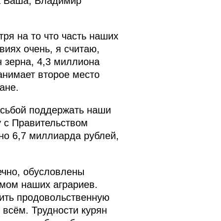
на Ваша, Владимир
тря на то что часть наших
иях очень, я считаю,
 зерна, 4,3 миллиона
анимает второе место
ане.
осьбой поддержать наши
у с Правительством
но 6,7 миллиарда рублей,
ечно, обусловлены
змом наших аграриев.
чить продовольственную
 всём. Трудности курян