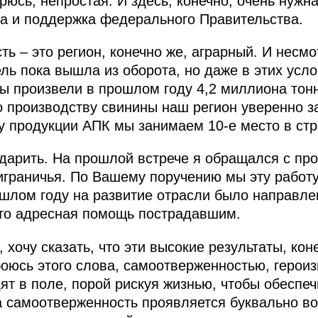
орюсь, непростая. И здесь, конечно, очень нуж
а и поддержка федерального Правительства.
ь – это регион, конечно же, аграрный. И несмо
ь пока вышла из оборота, но даже в этих услов
ы произвели в прошлом году 4,2 миллиона тонн
о производству свинины наш регион уверенно з
ту продукции АПК мы занимаем 10-е место в стр
одарить. На прошлой встрече я обращался с пр
граничья. По Вашему поручению мы эту работ
шлом году на развитие отрасли было направле
это адресная помощь пострадавшим.
хочу сказать, что эти высокие результаты, кон
боюсь этого слова, самоотверженностью, герои
т в поле, порой рискуя жизнью, чтобы обеспе
а самоотверженность проявляется буквально во