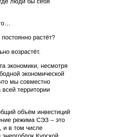
 где люди бы себя
это…
 постоянно растёт?
ьно возрастёт.
та экономики, несмотря
ободной экономической
 что мы совместно
 всей территории
общий объём инвестиций
ение режима СЭЗ – это
 и в том числе
й энергоблок Курской