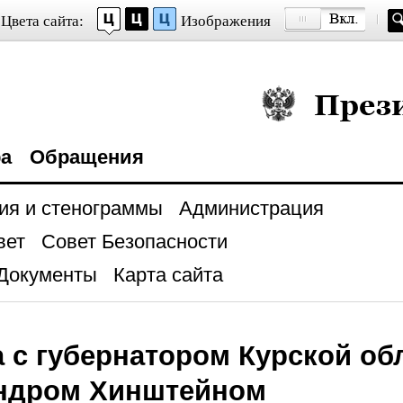
Цвета сайта:
Изображения
Президент Росси
ра
Обращения
ия и стенограммы
Администрация
вет
Совет Безопасности
Документы
Карта сайта
 с губернатором Курской об
ндром Хинштейном