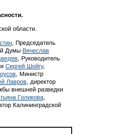
сности.
кой области.
стин
, Председатель
ой Думы
Вячеслав
дведев
, Руководитель
ти
Сергей Шойгу
,
оусов
, Министр
ей Лавров
, директор
ужбы внешней разведки
тьяна Голикова
,
атор Калининградской