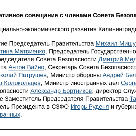
ативное совещание с членами Совета Безопа
иально-экономического развития Калининградс
стие Председатель Правительства
Михаил Мишу
тина Матвиенко
, Председатель Государственн
редседателя Совета Безопасности
Дмитрий Ме
нта
Антон Вайно
, Секретарь Совета Безопаснос
колай Патрушев
, Министр обороны
Андрей Бел
р Колокольцев
, Министр иностранных дел
Серг
зопасности
Александр Бортников
, директор Сл
кже Заместитель Председателя Правительства
Та
тель Президента в СЗФО
Игорь Руденя
и губерн
званных
.