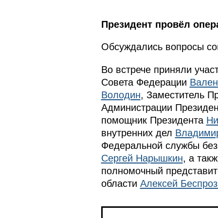
Президент провёл опер
Обсуждались вопросы соц
Во встрече приняли уча
Совета Федерации
Вален
Володин
, Заместитель П
Администрации Президе
помощник Президента
Ни
внутренних дел
Владими
Федеральной службы бе
Сергей Нарышкин
, а та
полномочный представи
области
Алексей Беспро