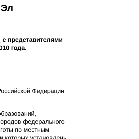
 Эл
и
с представителями
10 года.
 Российской Федерации
образований,
городов федерального
ьготы по местным
и которых установлены