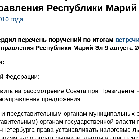
равления Республики Марий
010 года
рдил перечень поручений по итогам
встреч
правления Республики Марий Эл 9 августа 20
а:
ой Федерации:
авить на рассмотрение Совета при Президенте
амоуправления предложения:
чи представительным органам муниципальных 
авительным) органам государственной власти 
-Петербурга права устанавливать налоговые л
ориям налогоплательщиков, льготы в отношени