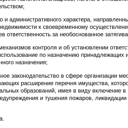
льством;
го и административного характера, направленн
 недвижимости к своевременному осуществлени
ев ответственность за необоснованное затягива
механизмов контроля и об установлении ответс
использование по назначению принадлежащих и
нного назначения;
ьное законодательство в сфере организации ме
вающих расширение перечня имущества, которо
альных образований, имея в виду включение в 
редупреждения и тушения пожаров, ликвидации
а.