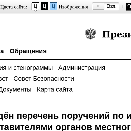
Цвета сайта:
Изображения
Президент Росси
ра
Обращения
ия и стенограммы
Администрация
вет
Совет Безопасности
Документы
Карта сайта
дён перечень поручений по и
ставителями органов местно