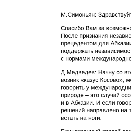
М.Симоньян: Здравствуйт
Спасибо Вам за возможно
После признания независ
прецедентом для Абхазии
поддержать независимость
с нормами международно
Д.Медведев: Начну со вт
возник «казус Косово», м
говорить у международни
природе – это случай осо
и в Абхазии. И если гово
решений направлено на т
встать на ноги.