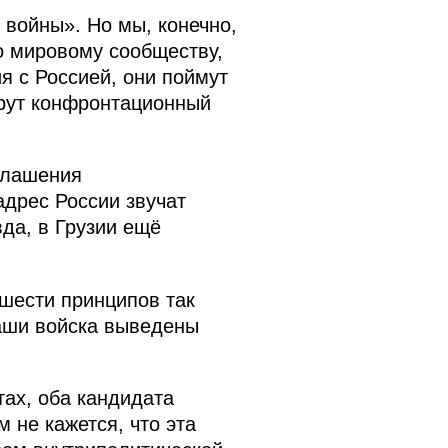
 войны». Но мы, конечно,
по мировому сообществу,
я с Россией, они поймут
ерут конфронтационный
глашения
адрес России звучат
вда, в Грузии ещё
шести принципов так
аши войска выведены
ах, оба кандидата
 не кажется, что эта