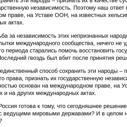
ранить эти народы – признать их в качестве с
дарственную независимость. Поэтому наш ответ
м праве, на Уставе ООН, на известных хельси
ых актах.
ба за независимость этих непризнанных народов
пытки международного сообщества, ничего не у
го периода старались помочь восстановить гос
 Последний гвоздь был вбит после принятия реш
 единственный способ сохранить эти народы – п
о права, признать их государственную незави
ностью основан на международном праве, на У
х и на других международных актах.
Россия готова к тому, что сегодняшнее решение
с ведущими мировыми державами? И в целом на
?