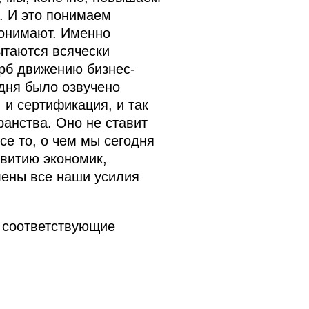
. И это понимаем
понимают. Именно
ытаются всячески
рб движению бизнес-
одня было озвучено
 и сертификация, и так
ранства. Оно не ставит
се то, о чем мы сегодня
звитию экономик,
лены все наши усилия
и соответствующие