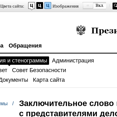
Цвета сайта:
Изображения
Президент Росси
ра
Обращения
ия и стенограммы
Администрация
вет
Совет Безопасности
Документы
Карта сайта
Заключительное слово 
ммы /
с представителями дел