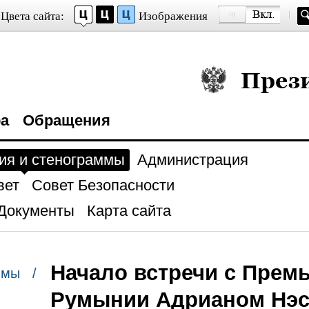
Цвета сайта:
Изображения
Президент Росси
ра
Обращения
ия и стенограммы
Администрация
вет
Совет Безопасности
Документы
Карта сайта
Начало встречи с Прем
ммы /
Румынии Адрианом Нэс