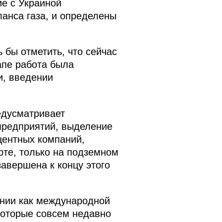
е с Украиной
анса газа, и определены
 бы отметить, что сейчас
апе работа была
и, введении
едусматривает
предприятий, выделение
центных компаний,
рте, только на подземном
завершена к концу этого
ании как международной
которые совсем недавно