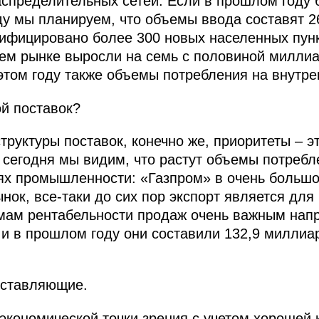
аспределительных сетей. Если в прошлом году 
оду мы планируем, что объемы ввода составят 2
зифицировано более 300 новых населенных пун
ем рынке выросли на семь с половиной миллиа
 этом году также объемы потребления на внутре
ой поставок?
труктуры поставок, конечно же, приоритеты – эт
 сегодня мы видим, что растут объемы потребл
ях промышленности: «Газпром» в очень большо
нок, все‑таки до сих пор экспорт является для
емам рентабельности продаж очень важным нап
 и в прошлом году они составили 132,9 миллиа
составляющие.
 экономической точки зрения с учетом хорошей