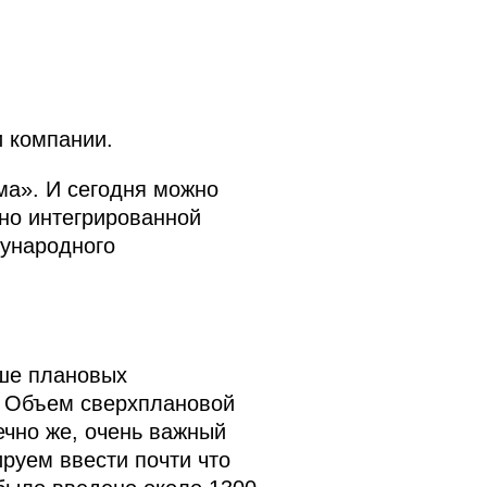
и компании.
а». И сегодня можно
но интегрированной
дународного
ыше плановых
я. Объем сверхплановой
ечно же, очень важный
руем ввести почти что