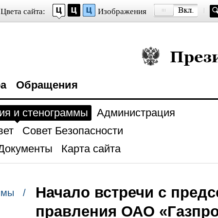
Цвета сайта:
Изображения
Президент Росси
ра
Обращения
ия и стенограммы
Администрация
вет
Совет Безопасности
Документы
Карта сайта
Начало встречи с пред
ммы /
правления ОАО «Газпр