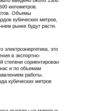
было введено около 1300
600 километров.
ктов. Объемы
рдов кубических метров,
ннем рынке будут расти.
о электроэнергетика, это
ения в экспортно-
й степени сориентирован
 нас и по объемам
равлением работы.
рда кубических метров
 конъюнктуры на мировых