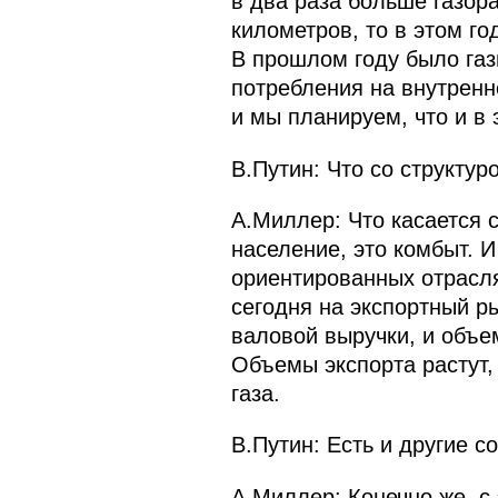
в два раза больше газор
километров, то в этом г
В прошлом году было га
потребления на внутренн
и мы планируем, что и в
В.Путин: Что со структур
А.Миллер: Что касается с
население, это комбыт. И
ориентированных отрасл
сегодня на экспортный ры
валовой выручки, и объ
Объемы экспорта растут,
газа.
В.Путин: Есть и другие 
А.Миллер: Конечно же, с