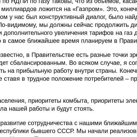
 по НДПИ по газу таковы, что из объемов, ка
0 миллиардов ложится на «Газпром». Это, коне
вом у нас был конструктивный диалог, было на
По‑видимому, мы должны сейчас продолжить ди
и дополнительного увеличения тарифов на газ
 в самое ближайшее время планируем в Прави
звестно, в Правительстве есть разные точки зр
дет сбалансированным. Во всяком случае, я сог
ь на прибыльную работу внутри страны. Конечн
е ставя в трудное положение потребителей – пр
селения, приоритеты комбыта, приоритеты элек
гла нашей работы и будут стоять.
 развитие сотрудничества с нашими ближайшим
 республики бывшего СССР. Мы начали реализо