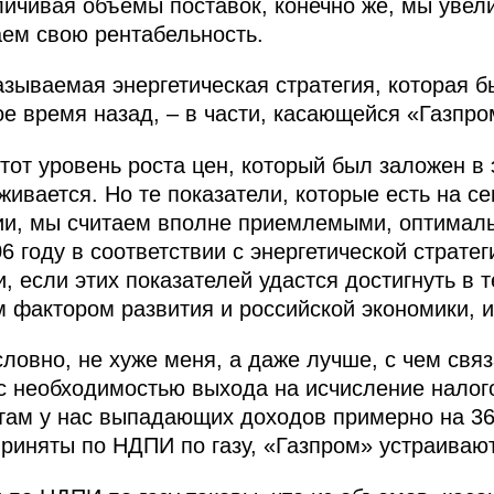
личивая объемы поставок, конечно же, мы увел
ем свою рентабельность.
азываемая энергетическая стратегия, которая 
е время назад, – в части, касающейся «Газпро
тот уровень роста цен, который был заложен в 
живается. Но те показатели, которые есть на с
гии, мы считаем вполне приемлемыми, оптималь
06 году в соответствии с энергетической страте
и, если этих показателей удастся достигнуть в
м фактором развития и российской экономики, и
словно, не хуже меня, а даже лучше, с чем св
с необходимостью выхода на исчисление налог
 там у нас выпадающих доходов примерно на 36
риняты по НДПИ по газу, «Газпром» устраиваю