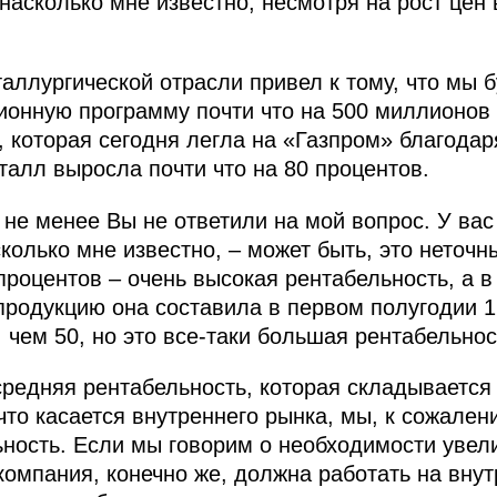
насколько мне известно, несмотря на рост цен
таллургической отрасли привел к тому, что мы
ионную программу почти что на 500 миллионов 
 которая сегодня легла на «Газпром» благодаря
талл выросла почти что на 80 процентов.
 не менее Вы не ответили на мой вопрос. У вас
колько мне известно, – может быть, это неточ
роцентов – очень высокая рентабельность, а в 
продукцию она составила в первом полугодии 1
 чем 50, но это все‑таки большая рентабельнос
 средняя рентабельность, которая складывается
 что касается внутреннего рынка, мы, к сожале
ность. Если мы говорим о необходимости увел
 компания, конечно же, должна работать на вну