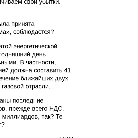
ичиваем свои убытки.
была принята
ма», соблюдается?
этой энергетической
егодняшний день
ными. В частности,
гией должна составить 41
 течение ближайших двух
 газовой отрасли.
язаны последние
ов, прежде всего НДС,
 миллиардов, так? Те
т?