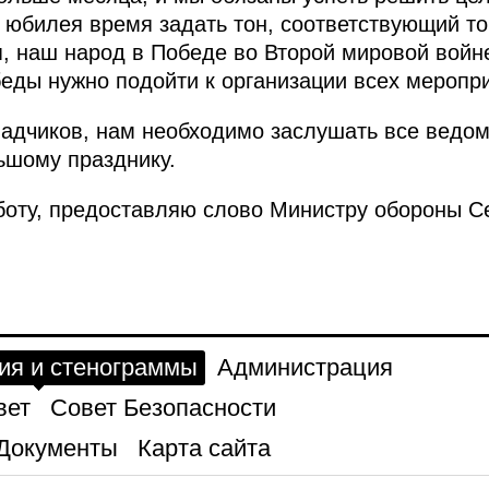
о юбилея время задать тон, соответствующий то
, наш народ в Победе во Второй мировой войн
еды нужно подойти к организации всех меропр
ладчиков, нам необходимо заслушать все ведо
льшому празднику.
боту, предоставляю слово Министру обороны С
ия и стенограммы
Администрация
вет
Совет Безопасности
Документы
Карта сайта