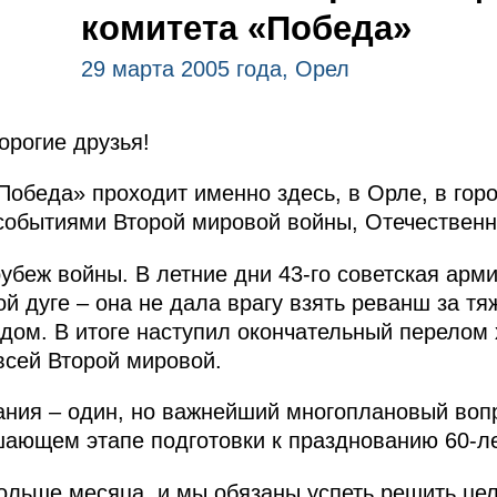
комитета «Победа»
29 марта 2005 года, Орел
орогие друзья!
Победа» проходит именно здесь, в Орле, в гор
событиями Второй мировой войны, Отечественн
убеж войны. В летние дни 43-го советская арми
ой дуге – она не дала врагу взять реванш за т
дом. В итоге наступил окончательный перелом 
всей Второй мировой.
ания – один, но важнейший многоплановый воп
шающем этапе подготовки к празднованию 60-л
больше месяца, и мы обязаны успеть решить ц