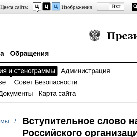
Цвета сайта:
Изображения
Президент Росси
ра
Обращения
ия и стенограммы
Администрация
вет
Совет Безопасности
Документы
Карта сайта
Вступительное слово н
ммы /
Российского организац