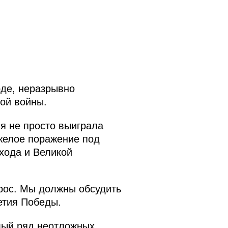
оде, неразрывно
ой войны.
я не просто выиграла
яжелое поражение под
хода и Великой
рос. Мы должны обсудить
етия Победы.
елый ряд неотложных