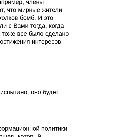
Например, члены
т, что мирные жители
колков бомб. И это
и с Вами тогда, когда
м тоже все было сделано
достижения интересов
 испытано, оно будет
нформационной политики
рошев, который