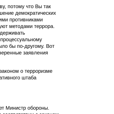
ву, потому что Вы так
ошение демократических
шими противниками
вуют методами террора.
адерживать
о-процессуальному
было бы по‑другому. Вот
выверенные заявления
 законом о терроризме
ративного штаба
яет Министр обороны.