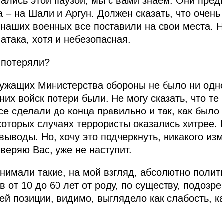
вались этой паузой, мы с вами знаем. Они пред
а – на Шали и Аргун. Должен сказать, что оче
наших военных все поставили на свои места. 
атака, хотя и небезопасная.
 потеряли?
ужащих Министерства обороны не было ни одно
их войск потери были. Не могу сказать, что те
е сделали до конца правильно и так, как было
которых случаях террористы оказались хитрее. И
ыводы. Но, хочу это подчеркнуть, никакого из
уверяю Вас, уже не наступит.
нимали такие, на мой взгляд, абсолютно полити
 от 10 до 60 лет от роду, по существу, подоз
й позиции, видимо, выглядело как слабость, ка