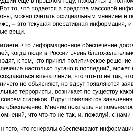
едший еще в прошлом году, находится в полном
 Вот то, что подается в средства массовой инф
роны, можно считать официальным мнением и 
иже, – это текущая оперативная информация, и
ные вещи.
итаете, что информационное обеспечение дост
ией, когда люди в России очень благожелательн
одят, к тем, кто принял политическое решение 
ечение настолько путано в последний, может 
создаваться впечатление, что что‑то не так, что
ничего не объясняют, но вдруг появляются заяв
альные террористы, возникает по существу како
 совсем стариков. Вдруг появляются заявления,
е обеспечение. Мнение пока еще не поменялось
сомнений, что что‑то не так, и, пожалуй, с нами
ъян того, что генералы обеспечивают информац