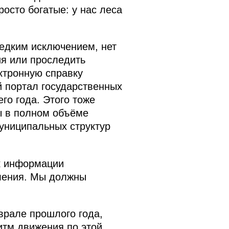
росто богатые: у нас леса
редким исключением, нет
ия или проследить
ктронную справку
й портал государственных
го года. Этого тоже
ы в полном объёме
униципальных структур
к информации
вления. Мы должны
врале прошлого года,
итм движения по этой