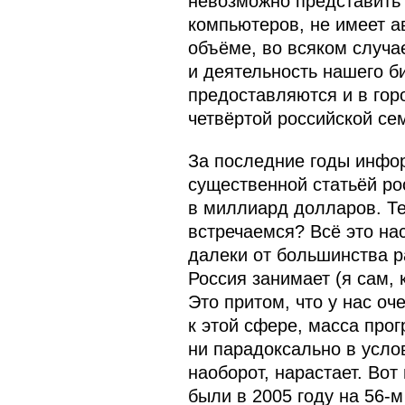
невозможно представить 
компьютеров, не имеет а
объёме, во всяком случа
и деятельность нашего б
предоставляются и в горо
четвёртой российской се
За последние годы инфо
существенной статьёй ро
в миллиард долларов. Те
встречаемся? Всё это на
далеки от большинства р
Россия занимает (я сам, 
Это притом, что у нас о
к этой сфере, масса прог
ни парадоксально в усло
наоборот, нарастает. Вот
были в 2005 году на 56-м