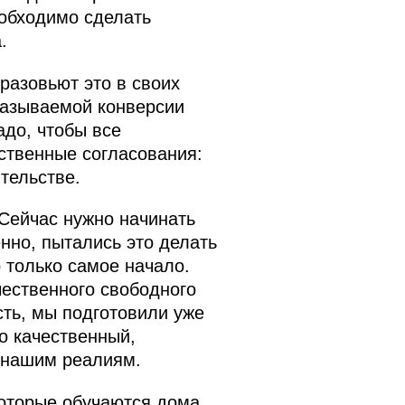
обходимо сделать
.
 разовьют это в своих
называемой конверсии
адо, чтобы все
ственные согласования:
тельстве.
Сейчас нужно начинать
нно, пытались это делать
о только самое начало.
чественного свободного
сть, мы подготовили уже
о качественный,
к нашим реалиям.
которые обучаются дома,