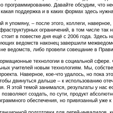
о программированию. Давайте обсудим, что не
 какая поддержка и в каких формах здесь нужна
 я упомяну, – после этого, коллеги, наверное,
фраструктурных ограничений, в том числе так 
 стоит в повестке дня ещё с 2006 года. Здесь н
вующих ведомств наконец завершили межведом
вне ведомств, либо провели совещание в Прави
ормационные технологии в социальной сфере. 
ных учителей новым технологиям. Мы, собстве
роекта. Наверное, кое‑что удалось, но пока эт
чтобы двинуться дальше – к использованию оте
я. Я этой темой занимался, результаты у нас е
 позволяют создать, по сути, продукт абсолютн
ограммного обеспечения, но привязанный уже 
танционной подготовки для детей-инвалидов, 