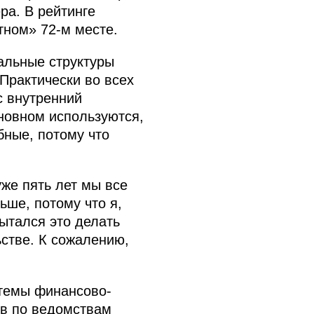
ера. В рейтинге
ётном» 72-м месте.
альные структуры
Практически во всех
с внутренний
сновном используются,
бные, потому что
же пять лет мы все
ше, потому что я,
ытался это делать
стве. К сожалению,
темы финансово-
ов по ведомствам