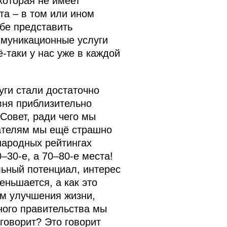
которая не имеет
та – в том или ином
ебе представить
ммуникационные услуги
ё‑таки у нас уже в каждой
ги стали достаточно
вня приблизительно
Совет, ради чего мы
зателям мы ещё страшно
народных рейтингах
–30-е, а 70–80-е места!
льный потенциал, интерес
еньшается, а как это
ом улучшения жизни,
нного правительства мы
 говорит? Это говорит