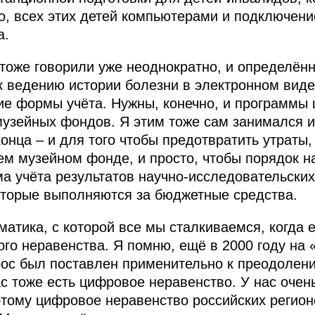
о, всех этих детей компьютерами и подключение
а.
тоже говорили уже неоднократно, и определён
к ведению истории болезни в электронном вид
ие формы учёта. Нужны, конечно, и программы
музейных фондов. Я этим тоже сам занимался и
конца – и для того чтобы предотвратить утраты
ем музейном фонде, и просто, чтобы порядок н
а учёта результатов научно-исследовательских
которые выполняются за бюджетные средства.
атика, с которой все мы сталкиваемся, когда е
го неравенства. Я помню, ещё в 2000 году на 
рос был поставлен применительно к преодолен
ас тоже есть цифровое неравенство. У нас очен
тому цифровое неравенство российских регионо