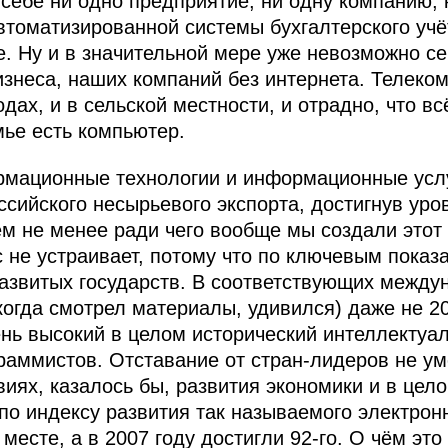
себе ни одно предприятие, ни одну компанию, 
втоматизированной системы бухгалтерского учё
е. Ну и в значительной мере уже невозможно с
изнеса, наших компаний без интернета. Телеко
дах, и в сельской местности, и отрадно, что вс
мье есть компьютер.
рмационные технологии и информационные услу
ссийского несырьевого экспорта, достигнув уро
м не менее ради чего вообще мы создали этот 
с не устраивает, потому что по ключевым пока
азвитых государств. В соответствующих между
когда смотрел материалы, удивился) даже не 20
чень высокий в целом исторический интеллектуа
раммистов. Отставание от стран-лидеров не ум
виях, казалось бы, развития экономики и в цел
 по индексу развития так называемого электро
 месте, а в 2007 году достигли 92-го. О чём это