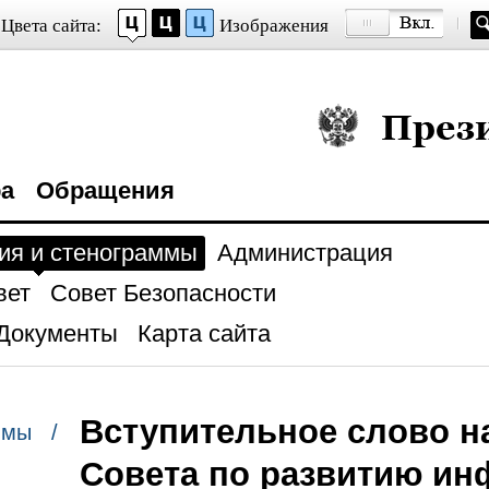
Цвета сайта:
Изображения
Президент Росси
ра
Обращения
ия и стенограммы
Администрация
вет
Совет Безопасности
Документы
Карта сайта
Вступительное слово н
ммы /
Совета по развитию и