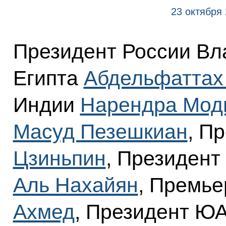
23 октября 
Президент России Вл
Египта
Абдельфаттах
Индии
Нарендра Мод
Масуд Пезешкиан
, П
Цзиньпин
, Президен
Аль Нахайян
, Премь
Ахмед
, Президент Ю