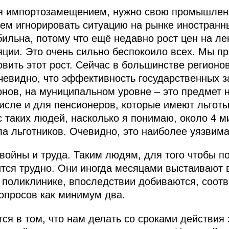
ся импортозамещением, нужно свою промышленн
ем игнорировать ситуацию на рынке иностранн
абильна, потому что ещё недавно рост цен на л
ции. Это очень сильно беспокоило всех. Мы п
овить этот рост. Сейчас в большинстве регионо
чевидно, что эффективность государственных 
ионов, на муниципальном уровне – это предмет
числе и для пенсионеров, которые имеют льгот
с таких людей, насколько я понимаю, около 4 м
ла льготников. Очевидно, это наиболее уязвима
войны и труда. Таким людям, для того чтобы п
ится трудно. Они иногда месяцами выстаивают в
 поликлинике, впоследствии добиваются, соотв
вопросов как минимум два.
ся в том, что нам делать со сроками действия 