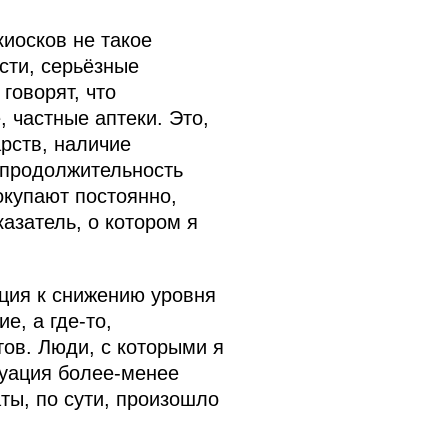
иосков не такое
сти, серьёзные
говорят, что
 частные аптеки. Это,
арств, наличие
 продолжительность
окупают постоянно,
казатель, о котором я
нция к снижению уровня
е, а где‑то,
тов. Люди, с которыми я
туация более-менее
ты, по сути, произошло