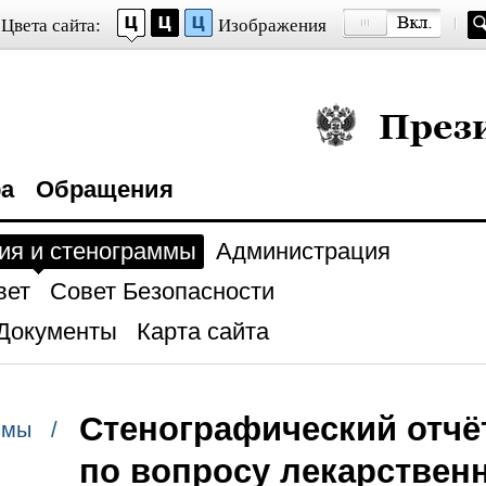
Цвета сайта:
Изображения
Президент Росси
ра
Обращения
ия и стенограммы
Администрация
вет
Совет Безопасности
Документы
Карта сайта
Стенографический отчё
ммы /
по вопросу лекарствен