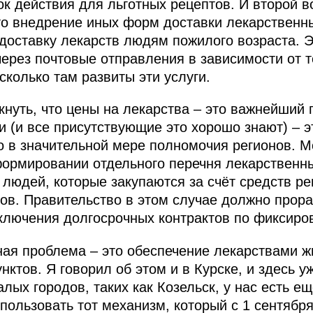
ок действия для льготных рецептов. И второй в
то внедрение иных форм доставки лекарственн
оставку лекарств людям пожилого возраста. Э
ерез почтовые отправления в зависимости от то
сколько там развиты эти услуги.
кнуть, что цены на лекарства – это важнейший 
 (и все присутствующие это хорошо знают) – э
о в значительной мере полномочия регионов. М
формировании отдельного перечня лекарственн
людей, которые закупаются за счёт средств р
в. Правительство в этом случае должно прора
ключения долгосрочных контрактов по фиксиро
ьная проблема – это обеспечение лекарствами 
нктов. Я говорил об этом и в Курске, и здесь у
ых городов, таких как Козельск, у нас есть е
пользовать тот механизм, который с 1 сентября