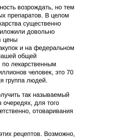
ость возрождать, но тем
ых препаратов. В целом
екарства существенно
риложили довольно
в цены
закупок и на федеральном
 нашей общей
ы по лекарственным
иллионов человек, это 70
я группа людей.
олучить так называемый
 очередях, для того
етственно, отоваривания
этих рецептов. Возможно,