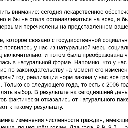
атить внимание: сегодня лекарственное обеспеч
но я бы не стала останавливаться на всех, я б
е первыми перечислены на представленном ваш
е, которое связано с государственной социаль
но появилось у нас из натуральной меры социал
д включительно, и потом была преобразована 
лась в натуральной форме. Напомню, что у нас 
ие по законодательству на момент его изменен
ервый год реализации норм закона у нас все г
. Только со следующего года, то есть с 2006 г
лять выбор. В результате на сегодняшний день
тов фактически отказались от натурального паке
от к такому результату.
амика изменения численности граждан, имеющи
ение, по четырём годам. Два года, 8-й, 9-й, – 