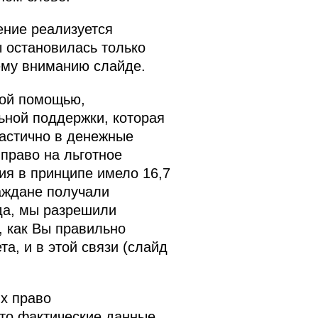
ение реализуется
ы остановилась только
ему вниманию слайде.
ной помощью,
ьной поддержки, которая
частично в денежные
право на льготное
ия в принципе имело 16,7
раждане получали
ода, мы разрешили
, как Вы правильно
та, и в этой связи (слайд
х право
это фактические данные,