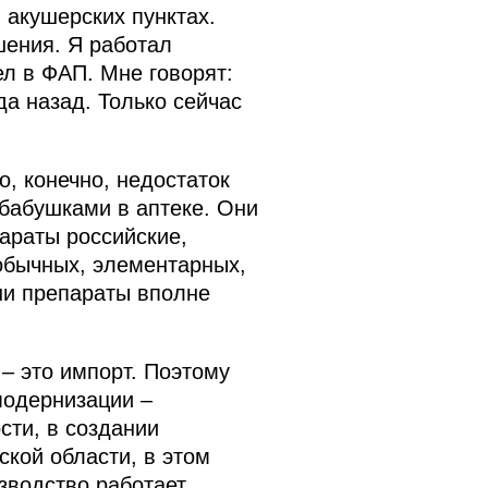
 акушерских пунктах.
шения. Я работал
ел в ФАП. Мне говорят:
а назад. Только сейчас
, конечно, недостаток
 бабушками в аптеке. Они
араты российские,
обычных, элементарных,
ши препараты вполне
– это импорт. Поэтому
модернизации –
ти, в создании
ской области, в этом
зводство работает.