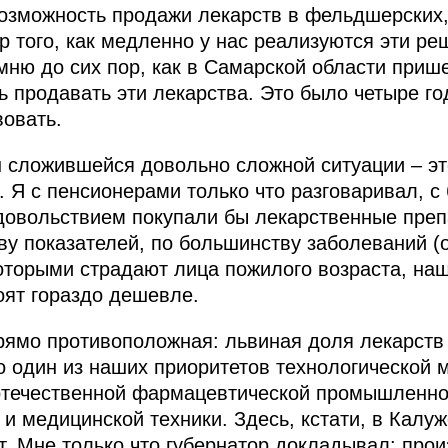
возможность продажи лекарств в фельдшерских,
р того, как медленно у нас реализуются эти ре
мню до сих пор, как в Самарской области приш
 продавать эти лекарства. Это было четыре год
вовать.
 сложившейся довольно сложной ситуации – это
. Я с пенсионерами только что разговаривал, с
 удовольствием покупали бы лекарственные преп
ву показателей, по большинству заболеваний (
которыми страдают лица пожилого возраста, на
оят гораздо дешевле.
прямо противоположная: львиная доля лекарств 
о один из наших приоритетов технологической 
отечественной фармацевтической промышленнос
 медицинской техники. Здесь, кстати, в Калуж
т. Мне только что губернатор докладывал: прои