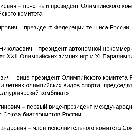
евич – почётный президент Олимпийского коми
ского комитета
вич – президент Федерации тенниса России,
колаевич – президент автономной некоммерч
т XXII Олимпийских зимних игр и XI Паралимпи
ич – вице-президент Олимпийского комитета Р
и летних олимпийских видов спорта, председат
ллургический комбинат»
нович – первый вице-президент Международно
р Союза биатлонистов России
ндрович – член исполнительного комитета Со