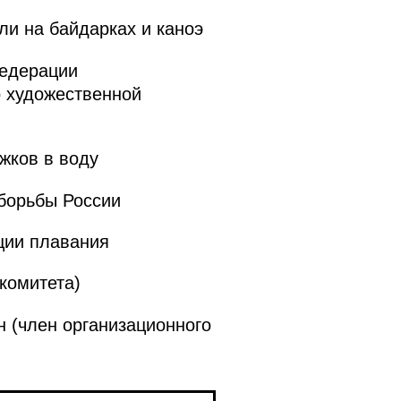
и на байдарках и каноэ
едерации
о художественной
жков в воду
борьбы России
ции плавания
комитета)
 (член организационного