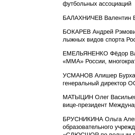
футбольных ассоциаций
БАЛАХНИЧЕВ Валентин Ва
БОКАРЕВ Андрей Рэмович
лыжных видов спорта Ро
ЕМЕЛЬЯНЕНКО Фёдор Вла
«ММА» России, многокра
УСМАНОВ Алишер Бурхан
генеральный директор О
МАТЫЦИН Олег Васильевич
вице-президент Междуна
БРУСНИКИНА Ольга Алекс
образовательного учрежд
«СДЮСШОР по водным ви