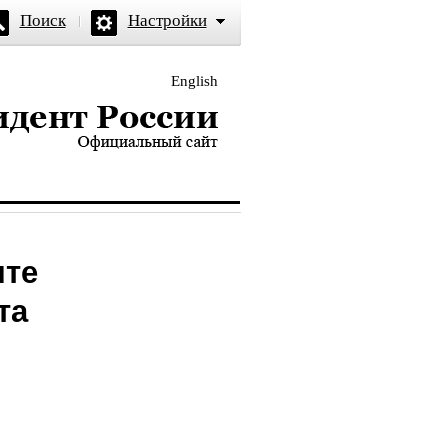
Поиск
Настройки
English
и — официальный сайт
нте
та