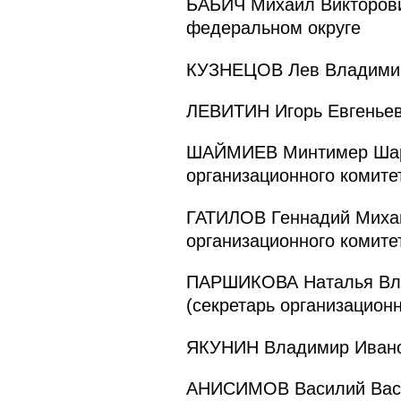
БАБИЧ Михаил Викторови
федеральном округе
КУЗНЕЦОВ Лев Владимиро
ЛЕВИТИН Игорь Евгеньев
ШАЙМИЕВ Минтимер Шарип
организационного комите
ГАТИЛОВ Геннадий Михай
организационного комите
ПАРШИКОВА Наталья Влад
(секретарь организационн
ЯКУНИН Владимир Иванов
АНИСИМОВ Василий Васи