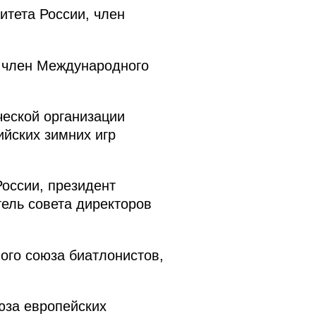
тета России, член
 член Международного
еской организации
йских зимних игр
оссии, президент
ель совета директоров
го союза биатлонистов,
юза европейских