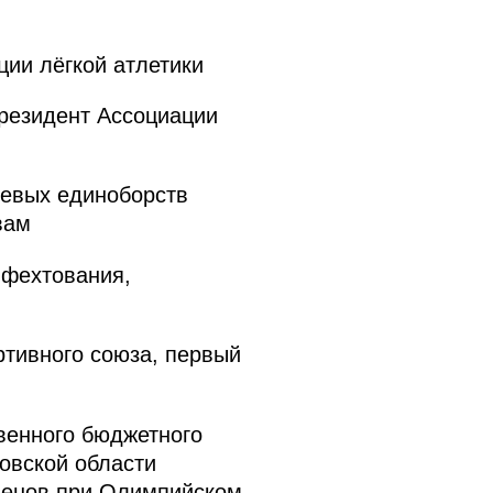
ии лёгкой атлетики
резидент Ассоциации
евых единоборств
вам
фехтования,
тивного союза, первый
венного бюджетного
овской области
менов при Олимпийском