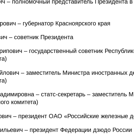
ч – полномочный представитель Президента в
вич – губернатор Красноярского края
ич – советник Президента
ович – государственный советник Республики
та)
лович – заместитель Министра иностранных д
та)
имировна – статс-секретарь – заместитель М
ого комитета)
ич – президент ОАО «Российские железные д
льевич – президент Федерации дзюдо России