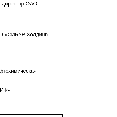
й директор ОАО
АО «СИБУР Холдинг»
фтехимическая
АИФ»