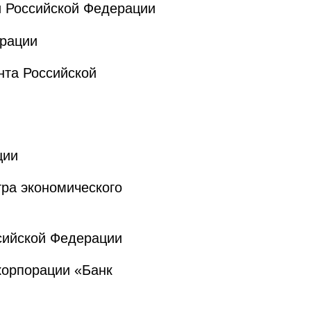
 Российской Федерации
ерации
та Российской
ции
ра экономического
сийской Федерации
корпорации «Банк