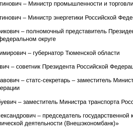
нович – Министр промышленности и торговли
инович – Министр энергетики Российской Фед
ович – полномочный представитель Президен
федеральном округе
ирович – губернатор Тюменской области
ич – советник Президента Российской Федера
ович – статс-секретарь – заместитель Минист
дерации
вич – заместитель Министра транспорта Рос
сандрович – председатель государственной 
мической деятельности (Внешэкономбанк)»