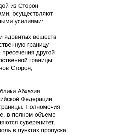
дой из Сторон
ами, осуществляют
ными усилиями:
 и ядовитых веществ
ственную границу
е пресечения другой
рственной границы;
нов Сторон;
блики Абхазия
сийской Федерации
 границы. Полномочия
не, в полном объеме
яются суверенитет,
оль в пунктах пропуска