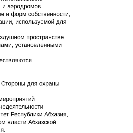
в и аэродромов
м и форм собственности,
ации, используемой для
оздушном пространстве
лами, установленными
ществляются
й Стороны для охраны
 мероприятий
недеятельности
тет Республики Абхазия,
ом власти Абхазской
я.