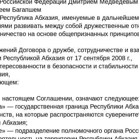
 Российской Федерации Дмитрием Медведевым
геем Багапшем
 Республика Абхазия, именуемые в дальнейшем
иями развивать между собой дружественные о
дничество на основе общепризнанных принципо
жений Договора о дружбе, сотрудничестве и в
Республикой Абхазия от 17 сентября 2008 г.,
тересованности в безопасности и стабильности
зия,
ующем:
в настоящем Соглашении, означают следующее
а» — государственная граница Республики Абхаз
нств, на которые распространяются суверените
 Абхазия;
е» — подразделение полномочного органа Росс
тельность на территории Республики Абхазия