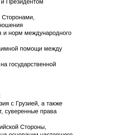
 и Президентом
 Сторонами,
тношения
в и норм международного
заимной помощи между
 на государственной
:
ия с Грузией, а также
т, суверенные права
ийской Стороны,
 на основании настоящего