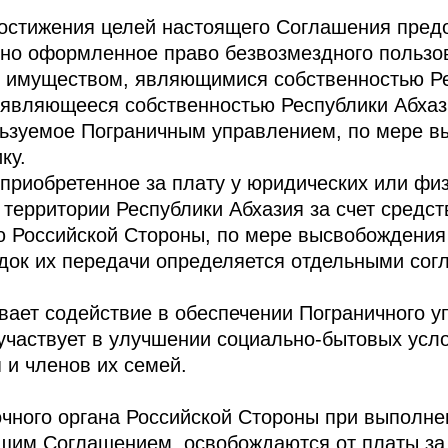
достижения целей настоящего Соглашения пред
но оформленное право безвозмездного пользо
 имуществом, являющимися собственностью Ре
являющееся собственностью Республики Абхази
льзуемое Пограничным управлением, по мере 
ку.
риобретенное за плату у юридических или физ
 территории Республики Абхазия за счет средс
ю Российской Стороны, по мере высвобождения
док их передачи определяется отдельными сог
вает содействие в обеспечении Пограничного 
частвует в улучшении социально-бытовых усл
 и членов их семей.
ного органа Российской Стороны при выполнен
щим Соглашением, освобождаются от платы за