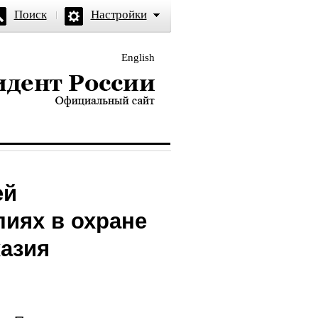
Поиск
Настройки
English
и — официальный сайт
ей
лиях в охране
хазия