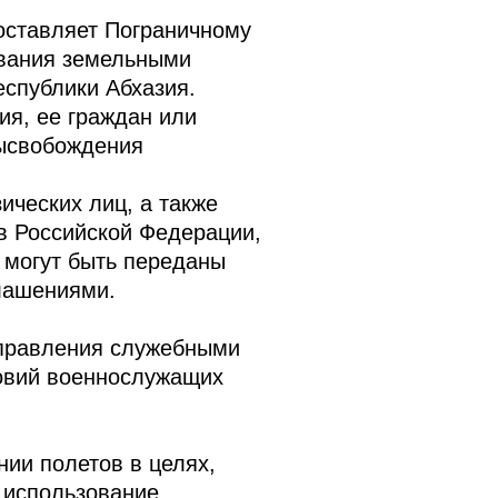
оставляет Пограничному
вания земельными
спублики Абхазия.
я, ее граждан или
высвобождения
ических лиц, а также
тв Российской Федерации,
 могут быть переданы
лашениями.
управления служебными
овий военнослужащих
ии полетов в целях,
 использование