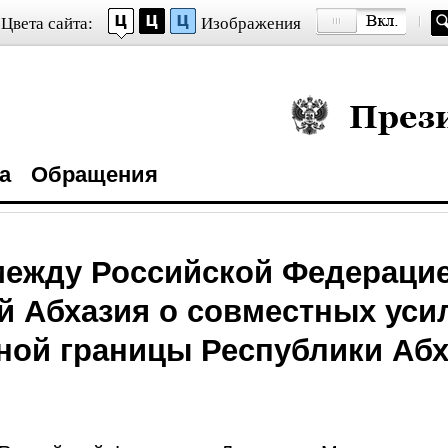
Цвета сайта:
Изображения
Президент Росси
а
Обращения
между Российской Федераци
й Абхазия о совместных уси
ной границы Республики Аб