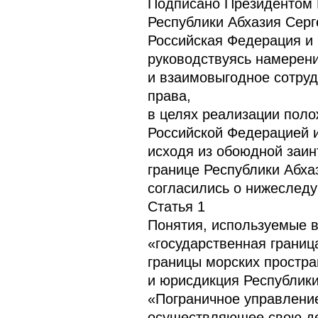
Подписано Президентом
Республики Абхазия Сер
Российская Федерация и
руководствуясь намерен
и взаимовыгодное сотру
права,
в целях реализации поло
Российской Федерацией и 
исходя из обоюдной заин
границе Республики Абха
согласились о нижеслед
Статья 1
Понятия, используемые 
«государственная границ
границы морских простра
и юрисдикция Республики
«Пограничное управлени
осуществляющее свою дея