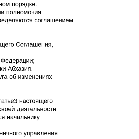
ном порядке.
ии полномочия
пределяются соглашением
ящего Соглашения,
 Федерации;
ки Абхазия.
га об изменениях
татье3 настоящего
своей деятельности
ся начальнику
ничного управления