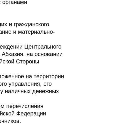
с органами
их и гражданского
ание и материально-
реждении Центрального
 Абхазия, на основании
ийской Стороны
ложенное на территории
го управления, его
чу наличных денежных
ем перечисления
ийской Федерации
очников.