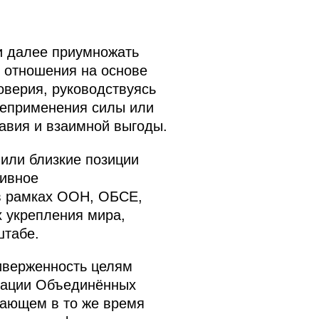
и далее приумножать
и отношения на основе
оверия, руководствуясь
неприменения силы или
равия и взаимной выгоды.
или близкие позиции
тивное
 в рамках ООН, ОБСЕ,
 укрепления мира,
штабе.
иверженность целям
зации Объединённых
тающем в то же время