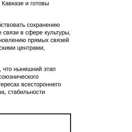
 Кавказе и готовы
бствовать сохранению
е связи в сфере культуры,
ановлению прямых связей
скими центрами,
, что нынешний этап
союзнического
тересах всестороннего
ра, стабильности