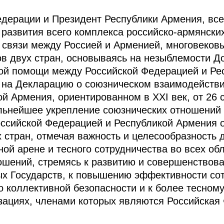
дерации и Президент Республики Армения, вс
 развития всего комплекса российско-армянски
 связи между Россией и Арменией, многовековы
в двух стран, основываясь на незыблемости До
ной помощи между Российской Федерацией и Ре
 и на Декларацию о союзническом взаимодейств
й Армения, ориентированном в XXI век, от 26 с
льнейшее укрепление союзнических отношений
оссийской Федерацией и Республикой Армения 
 стран, отмечая важность и целесообразность
ой арене и тесного сотрудничества во всех об
шений, стремясь к развитию и совершенствова
х Государств, к повышению эффективности со
о коллективной безопасности и к более тесном
ациях, членами которых являются Российская