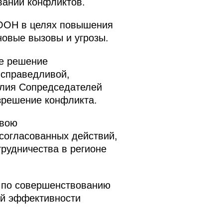
вании конфликтов.
ООН в целях повышения
новые вызовы и угрозы.
ее решение
 справедливой,
илия Сопредседателей
зрешение конфликта.
свою
согласованных действий,
трудничества в регионе
я по совершенствованию
ой эффективности