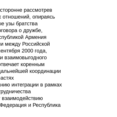
есторонне рассмотрев
х отношений, опираясь
е узы братства
говора о дружбе,
спубликой Армения
ии между Российской
ентября 2000 года,
 и взаимовыгодного
отвечает коренным
 дальнейшей координации
ластях
нию интеграции в рамках
трудничества
у взаимодействию
 Федерация и Республика