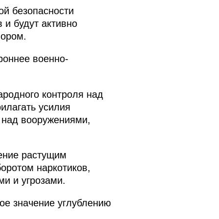
ой безопасности
 и будут активно
вором.
роннее военно-
ародного контроля над
рилагать усилия
 над вооружениями,
ение растущим
оротом наркотиков,
и и угрозами.
ое значение углублению