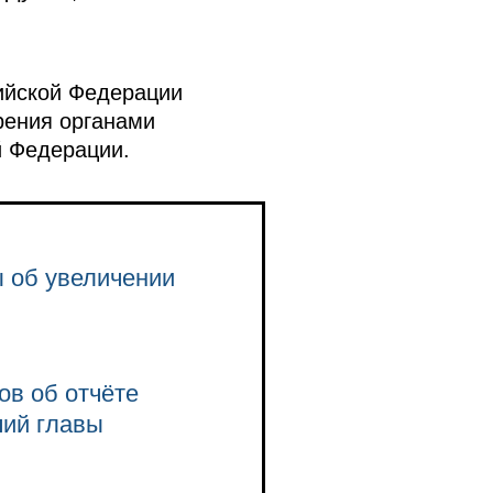
ийской Федерации
рения органами
й Федерации.
 об увеличении
ов об отчёте
чий главы