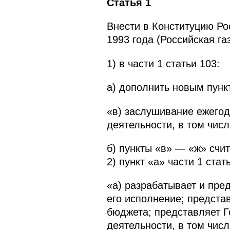
Статья 1
Внести в Конституцию Р
1993 года (Российская га
1) в части 1 статьи 103:
а) дополнить новым пунк
«в) заслушивание ежегод
деятельности, в том чис
б) пункты «в» — «ж» счит
2) пункт «а» части 1 ста
«а) разрабатывает и пре
его исполнение; предста
бюджета; представляет Г
деятельности, в том чис