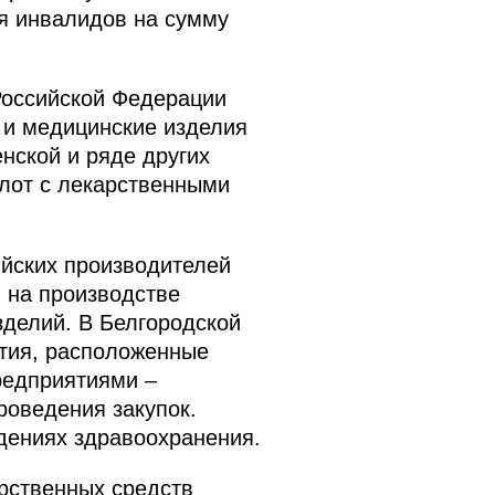
ля инвалидов на сумму
Российской Федерации
 и медицинские изделия
нской и ряде других
 лот с лекарственными
ийских производителей
я на производстве
зделий. В Белгородской
ятия, расположенные
редприятиями –
роведения закупок.
дениях здравоохранения.
рственных средств