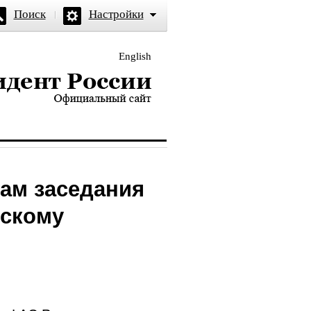
Поиск
Настройки
English
и — официальный сайт
гам заседания
ескому