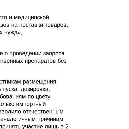
ств и медицинской
ов на поставки товаров,
х нужд»,
е о проведении запроса
ственных препаратов без
астникам размещения
ыпуска, дозировка,
ебованиям по цвету
только импортный
озволило отечественным
о аналогичным причинам
ринять участие лишь в 2