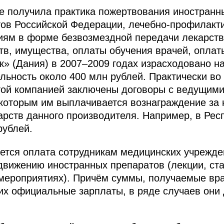
е получила практика пожертвования иностран
тов Российской Федерации, лечебно-профилакт
иям в форме безвозмездной передачи лекарств
в, имущества, оплаты обучения врачей, оплаты 
» (Дания) в 2007–2009 годах израсходовано на
льность около 400 млн рублей. Практически во 
той компанией заключены договоры с ведущим
 которым им выплачивается вознаграждение за
арств данного производителя. Например, в Рес
рублей.
ется оплата сотрудникам медицинских учрежд
движению иностранных препаратов (лекции, ста
 мероприятиях). Причём суммы, получаемые вр
х официальные зарплаты, в ряде случаев они 