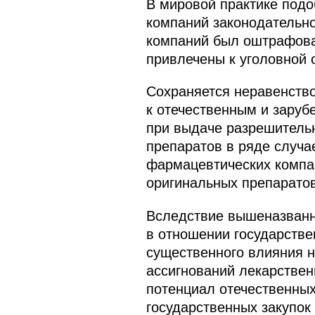
В мировой практике под
компаний законодательно
компаний был оштрафова
привлечены к уголовной 
Сохраняется неравенств
к отечественным и заруб
при выдаче разрешительн
препаратов в ряде случае
фармацевтических компан
оригинальных препаратов
Вследствие вышеназванн
в отношении государстве
существенного влияния 
ассигнований лекарствен
потенциал отечественных
государственных закупо