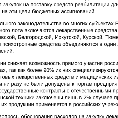
я закупок на поставку средств реабилитации д
на эти цели бюджетных ассигнований.
ьного законодательства во многих субъектах 
нного лота включаются лекарственные средства
вской, Белгородской, Иркутской, Курской, Тюме
и психотропные средства объединяются в один
чений.
ени снижает возможность прямого участия росс
ах, так как более 90% из них специализируютс
отовых лекарственных средств и медицинских и
м ни разу не были допущены к торгам предпри
Государственные контракты с отечественными п
ской техники заключены лишь в 2% случаев п
 их продукции применяется в российских учреж
опросы обоснования расходов на закупку лека