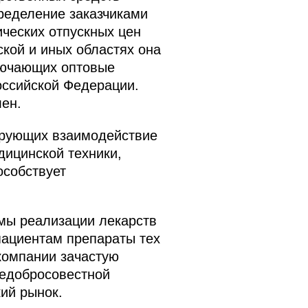
ределение заказчиками
ических отпускных цен
ской и иных областях она
лючающих оптовые
оссийской Федерации.
ен.
ирующих взаимодействие
дицинской техники,
особствует
ёмы реализации лекарств
пациентам препараты тех
компании зачастую
недобросовестной
ий рынок.