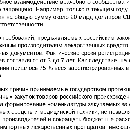
обное взаимодействие врачебного сообщества 
 запрещено. Например, только в текущем году 
н на общую сумму около 20 млрд долларов СШ
ответственности.
о требований, предъявляемых российским зако
ежным производителям лекарственных средств 
ых документов. Фактические сроки регистраци
в составляют от 3 до 7 лет. Как следствие, н
ий пришлось 75 % всех зарегистрированных в
.
ых причин принимаемые государством протекц
нных закупок товаров российского происхожден
на формирование номенклатуры закупаемых за 
ных средств и медицинской техники, не позвол
 производителей и сокращать бюджетные расход
к импортных лекарственных препаратов, имеющ