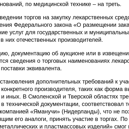
нований, по медицинской технике – на треть.
оведении торгов на закупку лекарственных сред
ния Федерального закона «О размещении заказ
ние услуг для государственных и муниципальны
в них отечественных производителей.
ию, документацию об аукционе или в извещени
тся сведения о торговых наименованиях лекар
 поставки эквивалента.
установления дополнительных требований к уч
 конкретного производителя, таких как форма в
 и иных. В Смоленской и Тверской областях тр
 в технической документации, соответствовал 
компанией «Яманучи» (Нидерланды), что не п
щим его аналоги, принять участие в торгах. П
таллических и пластмассовых изделий» смог п