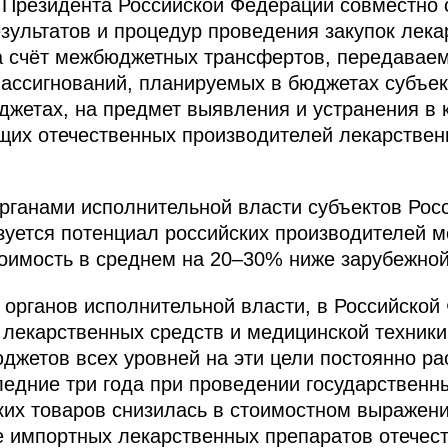
 Президента Российской Федерации совместно 
зультатов и процедур проведения закупок лека
за счёт межбюджетных трансфертов, передавае
т ассигнований, планируемых в бюджетах субъе
жетах, на предмет выявления и устранения в 
щих отечественных производителей лекарствен
органами исполнительной власти субъектов Ро
зуется потенциал российских производителей м
стоимость в среднем на 20–30% ниже зарубежной
органов исполнительной власти, в Российской
лекарственных средств и медицинской техники
джетов всех уровней на эти цели постоянно ра
ледние три года при проведении государственн
их товаров снизилась в стоимостном выражении
е импортных лекарственных препаратов отече