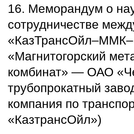
16. Меморандум о на
сотрудничестве межд
«КазТрансОйл–ММК–
«Магнитогорский мет
комбинат» — ОАО «Ч
трубопрокатный заво
компания по транспо
«КазтрансОйл»)