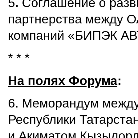
5
.
Соглашение о разви
партнерства между 
компаний «БИПЭК АВ
* * *
На полях Форума
:
6. Меморандум межд
Республики Татарста
и Акиматом Кызылорд