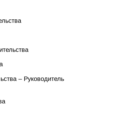
ельства
ительства
а
ьства – Руководитель
ва