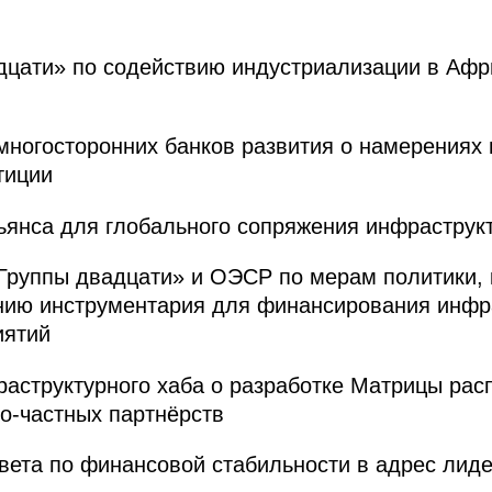
дцати» по содействию индустриализации в Афр
многосторонних банков развития о намерениях
тиции
ьянса для глобального сопряжения инфраструк
Группы двадцати» и ОЭСР по мерам политики, 
нию инструментария для финансирования инфра
иятий
аструктурного хаба о разработке Матрицы рас
но-частных партнёрств
ета по финансовой стабильности в адрес лиде