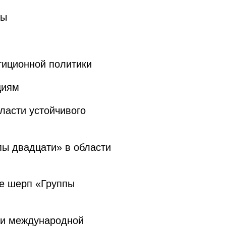
ды
тиционной политики
циям
ласти устойчивого
ы двадцати» в области
че шерп «Группы
ти международной