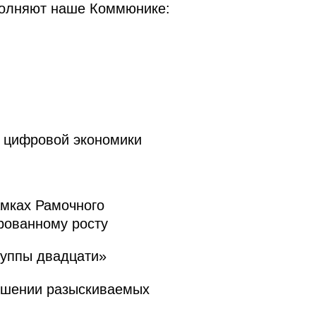
полняют наше Коммюнике:
и цифровой экономики
амках Рамочного
рованному росту
руппы двадцати»
ношении разыскиваемых