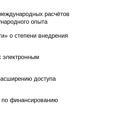
 международных расчётов
ународного опыта
и» о степени внедрения
к электронным
расширению доступа
» по финансированию