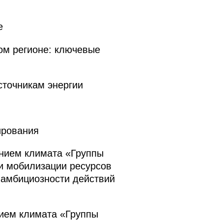
е
ом регионе: ключевые
точникам энергии
ирования
нием климата «Группы
и мобилизации ресурсов
 амбициозности действий
ием климата «Группы