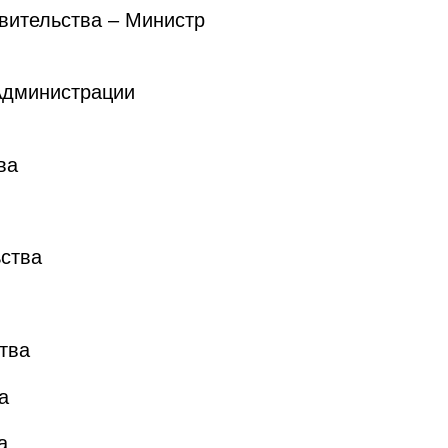
вительства – Министр
Администрации
ва
ства
тва
а
а