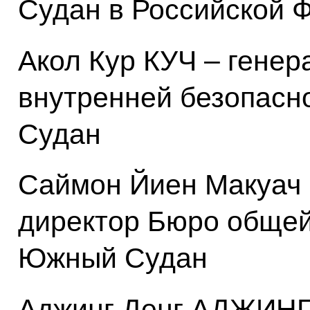
Судан в Российской 
Акол Кур КУЧ – гене
внутренней безопасн
Судан
Саймон Йиен Макуач 
директор Бюро общей
Южный Судан
Аджинг Денг АДЖИНГ