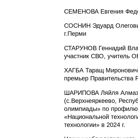
СЕМЕНОВА Евгения Федор
СОСНИН Эдуард Олегович 
г.Перми
СТАРУНОВ Геннадий Влади
участник СВО, учитель 
ХАГБА Таращ Миронович 
премьер Правительства 
ШАРИПОВА Ляйля Алмазов
(с.Верхнеяркеево, Респу
олимпиады» по профилю «
«Национальной технолог
технологии» в 2024 г.