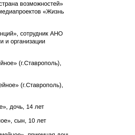
страна возможностей»
 медиапроектов «Жизнь
нций», сотрудник АНО
и и организации
ное» (г.Ставрополь),
йное» (г.Ставрополь),
», дочь, 14 лет
е», сын, 10 лет
мейное», приемная дочь,