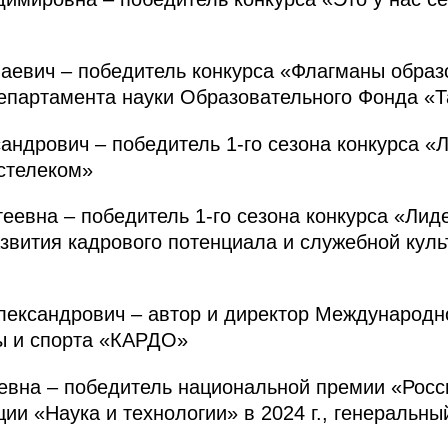
вич – победитель конкурса «Флагманы образов
епартамента науки Образовательного Фонда «Т
дрович – победитель 1-го сезона конкурса «Ли
стелеком»
вна – победитель 1-го сезона конкурса «Лидер
звития кадрового потенциала и служебной кул
ксандрович – автор и директор Международно
ы и спорта «КАРДО»
на – победитель национальной премии «Росси
ии «Наука и технологии» в 2024 г., генеральн