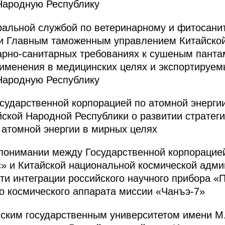
Народную Республику
ральной службой по ветеринарному и фитосани
 и Главным таможенным управлением Китайско
арно-санитарных требованиях к сушеным панта
именения в медицинских целях и экспортируем
Народную Республику
ударственной корпорацией по атомной энергии
йской Народной Республики о развитии стратеги
 атомной энергии в мирных целях
понимании между Государственной корпорацией
» и Китайской национальной космической адм
сти интеграции российского научного прибора 
го космического аппарата миссии «Чанъэ-7»
вским государственным университетом имени М