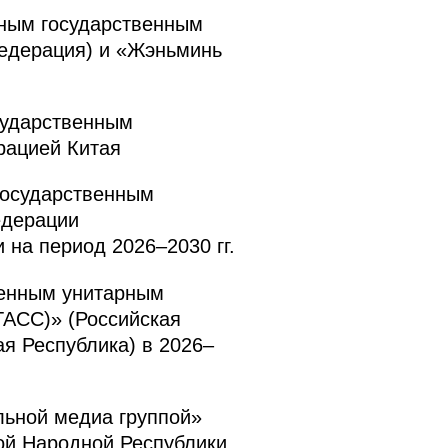
ным государственным
едерация) и «Жэньминь
сударственным
рацией Китая
государственным
едерации
на период 2026–2030 гг.
венным унитарным
ТАСС)» (Российская
я Республика) в 2026–
льной медиа группой»
ой Народной Республики