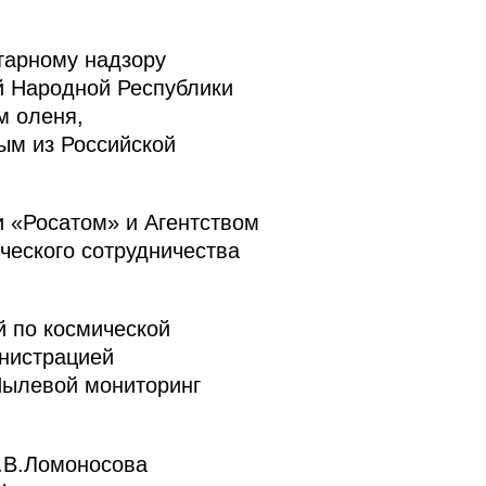
тарному надзору
й Народной Республики
м оленя,
ым из Российской
 «Росатом» и Агентством
ческого сотрудничества
 по космической
инистрацией
«Пылевой мониторинг
.В.Ломоносова