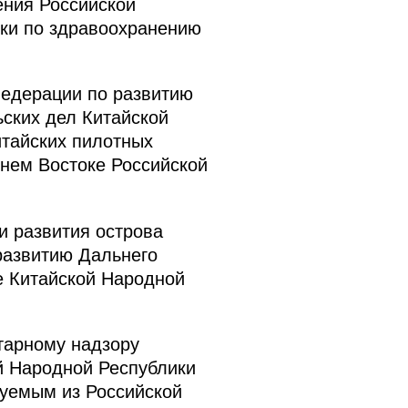
ния Российской
ки по здравоохранению
едерации по развитию
ьских дел Китайской
итайских пилотных
ьнем Востоке Российской
и развития острова
развитию Дальнего
е Китайской Народной
тарному надзору
й Народной Республики
руемым из Российской