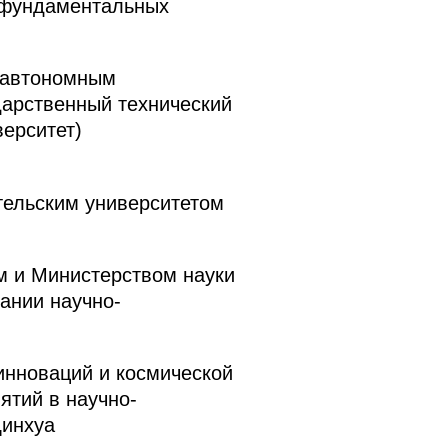
а фундаментальных
 автономным
арственный технический
ерситет)
тельским университетом
 и Министерством науки
ании научно-
инноваций и космической
тий в научно-
Цинхуа