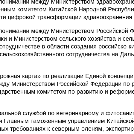
понимании между Министерством здравоохране
енным комитетом Китайской Народной Республи
асти цифровой трансформации здравоохранения
понимании между Министерством Российской Ф
ики и Министерством сельского хозяйства и сел
отрудничестве в области создания российско-к
сельскохозяйственного сотрудничества на Дал
рожная карта» по реализации Единой концепци
жду Министерством Российской Федерации по 
ударственным комитетом по развитию и реформ
ральной службой по ветеринарному и фитосани
 и Главным таможенным управлением Китайско
ных требованиях к северным оленям, экспорти