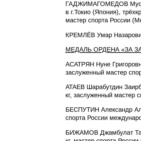
ГАДЖИМАГОМЕДОВ Муслим
в г.Токио (Япония), трёх
мастер спорта России (М
КРЕМЛЁВ Умар Назарович
МЕДАЛЬ ОРДЕНА «ЗА З
АСАТРЯН Нуне Григоровна 
заслуженный мастер спор
АТАЕВ Шарабутдин Заирбе
кг, заслуженный мастер с
БЕСПУТИН Александр Але
спорта России междунаро
БИЖАМОВ Джамбулат Тагир
кг, мастер спорта России